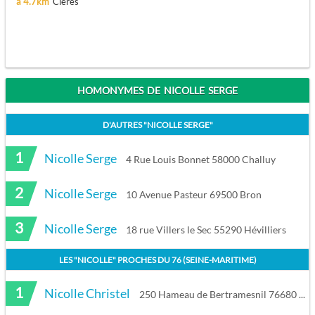
à 4.7km
Clères
HOMONYMES DE NICOLLE SERGE
D'AUTRES "
NICOLLE SERGE
"
1
Nicolle Serge
4 Rue Louis Bonnet 58000 Challuy
2
Nicolle Serge
10 Avenue Pasteur 69500 Bron
3
Nicolle Serge
18 rue Villers le Sec 55290 Hévilliers
LES "
NICOLLE
" PROCHES DU
76 (SEINE-MARITIME)
1
Nicolle Christel
250 Hameau de Bertramesnil 76680 Critot