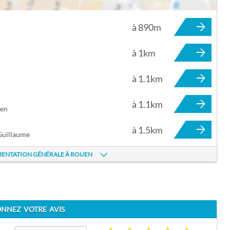
à 890m
À ROUEN
à 1km
à 1.1km
à 1.1km
uen
à 1.5km
Guillaume
IMENTATION GÉNÉRALE À ROUEN
NNEZ VOTRE AVIS