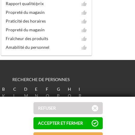
Rapport qualité/prix
Propreté du magasin
Praticité des horaires
Propreté du magasin
Fraîcheur des produits
Amabilité du personnel
RECHERCHE DE PERSONNES
B
C
D
E
F
G
H
I
K
L
M
N
O
P
Q
R
T
U
V
W
X
Y
Z
REFUSER
ACCEPTER ET FERMER