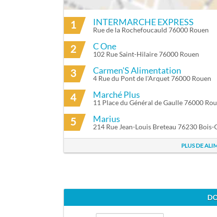
INTERMARCHE EXPRESS
1
ITINÉRAIRE VERS VINCENT FOULOGNE 
Rue de la Rochefoucauld 76000 Rouen
C One
2
102 Rue Saint-Hilaire 76000 Rouen
Carmen'S Alimentation
3
4 Rue du Pont de l'Arquet 76000 Rouen
Marché Plus
4
11 Place du Général de Gaulle 76000 Ro
Marius
5
214 Rue Jean-Louis Breteau 76230 Bois-
PLUS DE AL
DO