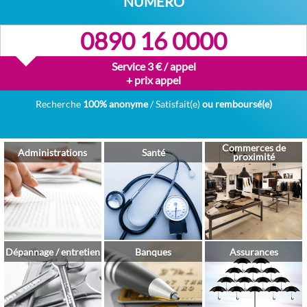
NUMÉRO
0890 16 0000
Service 3 € / appel
+ prix appel
Recherche
100% anonyme
/ Satisfait(e)
ou remboursé(e)
Commerces de
Administrations
Santé
proximité
Dépannage / entretien
Banques
Assurances