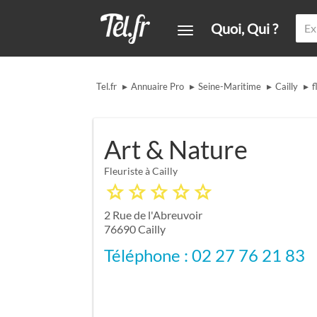
Quoi, Qui ?
▸
▸
▸
▸
Tel.fr
Annuaire Pro
Seine-Maritime
Cailly
f
Art & Nature
Fleuriste à Cailly
2 Rue de l'Abreuvoir
76690
Cailly
Téléphone : 02 27 76 21 83