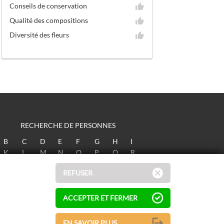
Conseils de conservation
Qualité des compositions
Diversité des fleurs
RECHERCHE DE PERSONNES
B
C
D
E
F
G
H
I
K
L
M
N
O
P
Q
R
T
U
V
W
X
Y
Z
REFUSER
ACCEPTER ET FERMER
EN SAVOIR PLUS