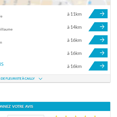
à 11km
Y
le
à 14km
uillaume
à 16km
an
à 16km
IS
à 16km
n
 DE FLEURISTE À CAILLY
NNEZ VOTRE AVIS