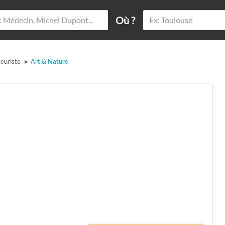
Où ?
▸
leuriste
Art & Nature