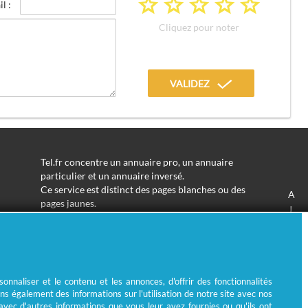
a
a
a
a
a
l :
Cliquez pour noter
VALIDEZ
Tel.fr concentre un annuaire pro, un annuaire
particulier et un annuaire inversé.
Ce service est distinct des pages blanches ou des
A
pages jaunes.
J
Les informations utilisées peuvent donc varier en
S
fonction de votre navigation.
Trouver une adresse de particulier n'aura jamais été
aussi simple.
Tel.fr vous permet de trouver une adresse avec un
nnaliser et le contenu et les annonces, d'offrir des fonctionnalités
nom ou un métier.
ns également des informations sur l'utilisation de notre site avec nos
Enfin, l'annuaire inversé permet de trouver l'identité
 avec d'autres informations que vous leur avez fournies ou qu'ils ont