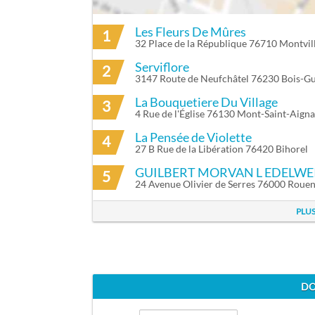
Les Fleurs De Mûres
1
ITINÉRAIRE VERS ART & NATURE À CAILL
32 Place de la République 76710 Montvil
Serviflore
2
3147 Route de Neufchâtel 76230 Bois-G
La Bouquetiere Du Village
3
4 Rue de l'Église 76130 Mont-Saint-Aign
La Pensée de Violette
4
27 B Rue de la Libération 76420 Bihorel
GUILBERT MORVAN L EDELWE
5
24 Avenue Olivier de Serres 76000 Roue
PLUS
DO