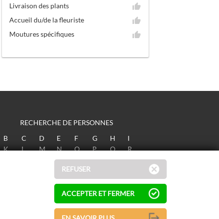
Livraison des plants
Accueil du/de la fleuriste
Moutures spécifiques
RECHERCHE DE PERSONNES
B
C
D
E
F
G
H
I
K
L
M
N
O
P
Q
R
T
U
V
W
X
Y
Z
REFUSER
ACCEPTER ET FERMER
EN SAVOIR PLUS