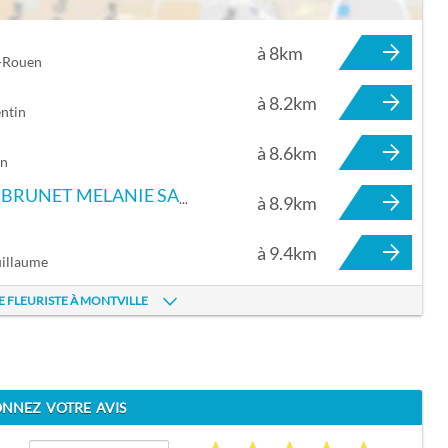
à 8km
 À MONTVILLE
s-Rouen
à 8.2km
ntin
à 8.6km
an
MB FLEURS 76 Secrets de Fleurs BRUNET MELANIE SAS MBFLEURS
à 8.9km
à 9.4km
uillaume
E FLEURISTE À MONTVILLE
NNEZ VOTRE AVIS