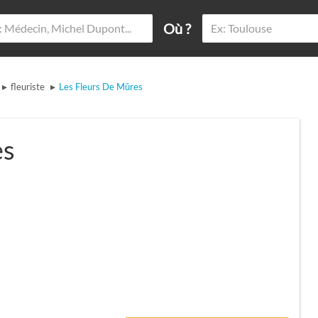
Où ?
▸
▸
fleuriste
Les Fleurs De Mûres
es