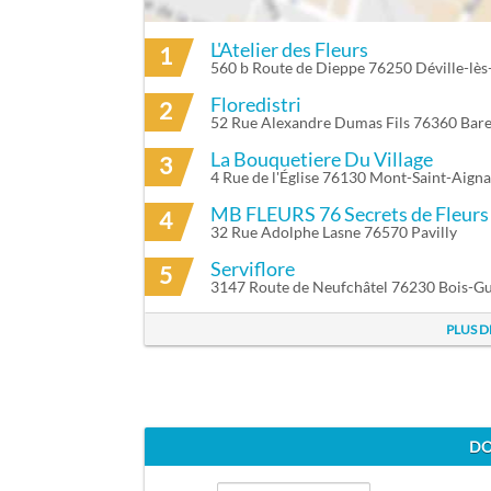
L'Atelier des Fleurs
1
ITINÉRAIRE VERS LES FLEURS DE MÛRES
560 b Route de Dieppe 76250 Déville-lè
Floredistri
2
52 Rue Alexandre Dumas Fils 76360 Bare
La Bouquetiere Du Village
3
4 Rue de l'Église 76130 Mont-Saint-Aign
4
32 Rue Adolphe Lasne 76570 Pavilly
Serviflore
5
3147 Route de Neufchâtel 76230 Bois-G
PLUS D
DO