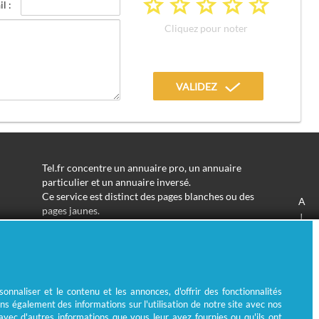
a
a
a
a
a
l :
Cliquez pour noter
VALIDEZ
Tel.fr concentre un annuaire pro, un annuaire
particulier et un annuaire inversé.
Ce service est distinct des pages blanches ou des
A
pages jaunes.
J
Les informations utilisées peuvent donc varier en
S
fonction de votre navigation.
Trouver une adresse de particulier n'aura jamais été
aussi simple.
Tel.fr vous permet de trouver une adresse avec un
nnaliser et le contenu et les annonces, d'offrir des fonctionnalités
nom ou un métier.
ns également des informations sur l'utilisation de notre site avec nos
Enfin, l'annuaire inversé permet de trouver l'identité
 avec d'autres informations que vous leur avez fournies ou qu'ils ont