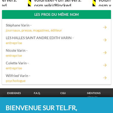
LES PROS DU MÊME NOM
Stéphane Varin -
journaux, presse, magazines, éditeur
LES HALLES SAINT ANDRE EDITH VARIN -
entreprise
Nicole Varin -
entreprise
Colette Varin -
entreprise
Wilfried Varin -
psychologue
ENSEIGNES
F.A.Q.
CGU
MENTIONS
LÉGALES
POLITIQUE DE
POLITIQUE DE
MODIFIER MES
SUPPRESSION
BIENVENUE SUR TEL.FR,
CONFIDENTIALITÉ
COOKIES
CHOIX
COORDONNÉES
COOKIES
/