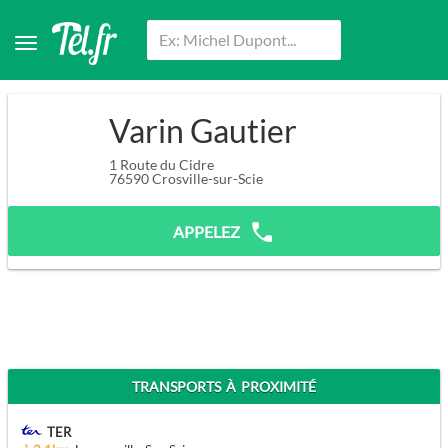
Varin Gautier
1 Route du Cidre
76590
Crosville-sur-Scie
APPELEZ
TRANSPORTS À PROXIMITÉ
TER