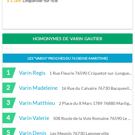
à 3.1km
Longueville-Sur-Scie
HOMONYMES DE VARIN GAUTIER
LES "
VARIN
" PROCHES DU
76 (SEINE-MARITIME)
1
Varin Regis
1 Rue Fleurie 76590 Criquetot-sur-Longueville
2
Varin Madeleine
16 Rue du Calvaire 76730 Bacqueville-en-Caux
3
Varin Matthieu
2 Place du 8 Mars 1789 76880 Martigny
4
Varin Valerie
508 Route de la Voie Romaine 76590 Le Catelier
5
Varin Denis
Les Mesnils 76730 Lammerville