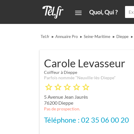
Quoi, Qui ?
▸
▸
▸
▸
Tel.fr
Annuaire Pro
Seine-Maritime
Dieppe
Carole Levasseur
Coiffeur à Dieppe
Parfois nommée "Neuville-lès-Dieppe"
5 Avenue Jean Jaurès
76200
Dieppe
Pas de prospection.
Téléphone : 02 35 06 00 20