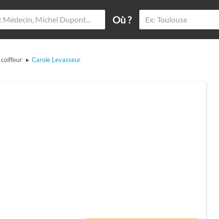
Où ?
▸
coiffeur
Carole Levasseur