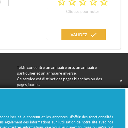
a
a
a
a
a
l :
Cliquez pour noter
VALIDEZ
Tel.fr concentre un annuaire pro, un annuaire
particulier et un annuaire inversé.
Ce service est distinct des pages blanches ou des
A
pages jaunes.
J
Les informations utilisées peuvent donc varier en
S
fonction de votre navigation.
Trouver une adresse de particulier n'aura jamais été
aussi simple.
Tel.fr vous permet de trouver une adresse avec un
nnaliser et le contenu et les annonces, d'offrir des fonctionnalités
nom ou un métier.
ns également des informations sur l'utilisation de notre site avec nos
Enfin, l'annuaire inversé permet de trouver l'identité
 avec d'autres informations que vous leur avez fournies ou qu'ils ont