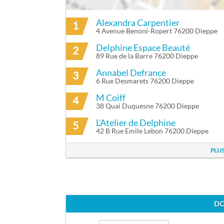
Alexandra Carpentier
1
ITINÉRAIRE VERS CAROLE LEVASSEUR À 
4 Avenue Benoni-Ropert 76200 Dieppe
Delphine Espace Beauté
2
89 Rue de la Barre 76200 Dieppe
Annabel Defrance
3
6 Rue Desmarets 76200 Dieppe
M Coiff
4
38 Quai Duquesne 76200 Dieppe
L'Atelier de Delphine
5
42 B Rue Emile Lebon 76200 Dieppe
PLUS
DO