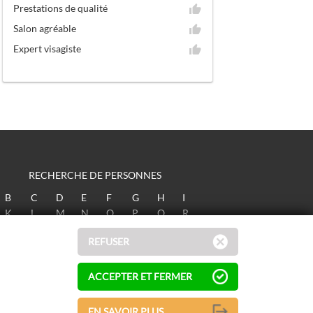
Prestations de qualité
Salon agréable
Expert visagiste
RECHERCHE DE PERSONNES
B
C
D
E
F
G
H
I
K
L
M
N
O
P
Q
R
T
U
V
W
X
Y
Z
REFUSER
ACCEPTER ET FERMER
EN SAVOIR PLUS