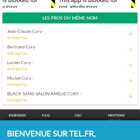
LES PROS DU MÊME NOM
Jean-Claude Cury -
entreprise
Bertrand Cury -
entreprise
Lucien Cury -
entreprise
Michel Cury -
entreprise
BLACK SAND SALON AMELIE CURY -
entreprise
ENSEIGNES
F.A.Q.
CGU
MENTIONS
LÉGALES
POLITIQUE DE
POLITIQUE DE
MODIFIER MES
SUPPRESSION
BIENVENUE SUR TEL.FR,
CONFIDENTIALITÉ
COOKIES
CHOIX
COORDONNÉES
COOKIES
/