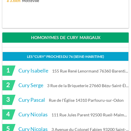
à 3.6km
Motteville
HOMONYMES DE CURY MARGAUX
LES "
CURY
" PROCHES DU
76 (SEINE-MARITIME)
1
Cury Isabelle
155 Rue René Lenormand 76360 Barentin
2
Cury Serge
3 Rue de la Briqueterie 27660 Bézu-Saint-Éloi
3
Cury Pascal
Rue de l'Église 14310 Parfouru-sur-Odon
4
Cury Nicolas
111 Rue Jules Parent 92500 Rueil-Malmaison
5
Cury Nicolas
3 Avenue du Colonel Fabien 93200 Saint-Denis