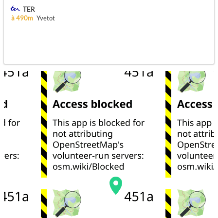
TER
à 490m
Yvetot