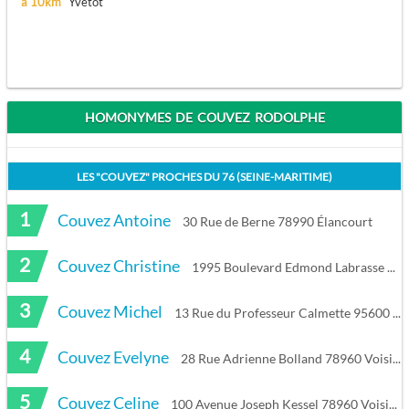
à 10km
Yvetot
HOMONYMES DE COUVEZ RODOLPHE
LES "
COUVEZ
" PROCHES DU
76 (SEINE-MARITIME)
1
Couvez Antoine
30 Rue de Berne 78990 Élancourt
2
Couvez Christine
1995 Boulevard Edmond Labrasse 62780 Cucq
3
Couvez Michel
13 Rue du Professeur Calmette 95600 Eaubonne
4
Couvez Evelyne
28 Rue Adrienne Bolland 78960 Voisins-le-Bretonneux
5
Couvez Celine
100 Avenue Joseph Kessel 78960 Voisins-le-Bretonneux