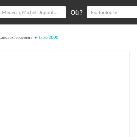
Où ?
▸
cadeaux, souvenirs
Table 2000