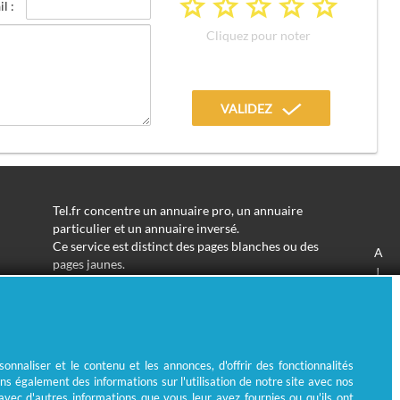
a
a
a
a
a
l :
Cliquez pour noter
VALIDEZ
Tel.fr concentre un annuaire pro, un annuaire
particulier et un annuaire inversé.
Ce service est distinct des pages blanches ou des
A
pages jaunes.
J
Les informations utilisées peuvent donc varier en
S
fonction de votre navigation.
Trouver une adresse de particulier n'aura jamais été
aussi simple.
Tel.fr vous permet de trouver une adresse avec un
nnaliser et le contenu et les annonces, d'offrir des fonctionnalités
nom ou un métier.
ns également des informations sur l'utilisation de notre site avec nos
Enfin, l'annuaire inversé permet de trouver l'identité
 avec d'autres informations que vous leur avez fournies ou qu'ils ont