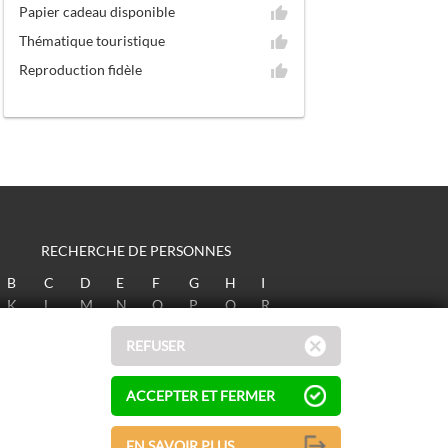
Papier cadeau disponible
Thématique touristique
Reproduction fidèle
RECHERCHE DE PERSONNES
B
C
D
E
F
G
H
I
K
L
M
N
O
P
Q
R
T
U
V
W
X
Y
Z
REFUSER
ACCEPTER ET FERMER
EN SAVOIR PLUS