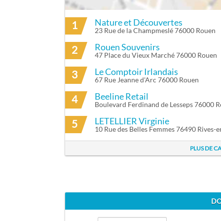
Nature et Découvertes
1
ITINÉRAIRE VERS TABLE 2000 À ROUEN
VÉLOS EN LIBRE-SERVICE PROCHES DE T
23 Rue de la Champmeslé 76000 Rouen
Rouen Souvenirs
2
Cy'clic 22 - Cathedrale
à 130m
47 Place du Vieux Marché 76000 Rouen
Cy'clic 01 - Theatre Des Arts
à 31
Le Comptoir Irlandais
3
67 Rue Jeanne d'Arc 76000 Rouen
Beeline Retail
4
Boulevard Ferdinand de Lesseps 76000 
LETELLIER Virginie
5
10 Rue des Belles Femmes 76490 Rives-e
PLUS DE C
DO