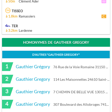
à 50m
Clément Ader
TISSEO
à 1.8km
Ramassiers
TER
à 3.2km
Lardenne
HOMONYMES DE GAUTHIER GREGORY
D'AUTRES "
GAUTHIER GREGORY
"
1
Gauthier Grégory
76 Rue de la Voie Romaine 31150 Gagnac-sur-Garonne
2
Gauthier Gregory
114 Les Maisonnettes 24610 Saint-Martin-de-Gurson
3
Gauthier Gregory
7 CHEMIN DE BELLE VUE 13015 Marseille
4
Gauthier Gregory
307 Boulevard des Allobroges 74130 Bonneville