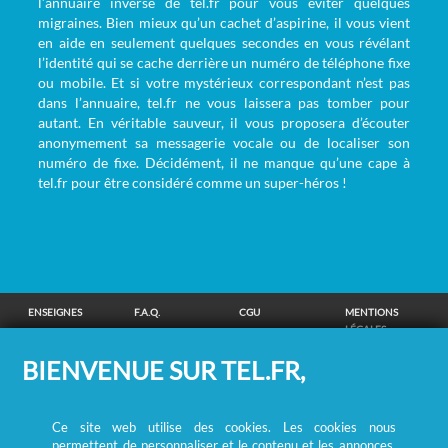
l’annuaire inversé de tel.fr pour vous éviter quelques
migraines. Bien mieux qu’un cachet d’aspirine, il vous vient
en aide en seulement quelques secondes en vous révélant
l’identité qui se cache derrière un numéro de téléphone fixe
ou mobile. Et si votre mystérieux correspondant n’est pas
dans l’annuaire, tel.fr ne vous laissera pas tomber pour
autant. En véritable sauveur, il vous proposera d’écouter
anonymement sa messagerie vocale ou de localiser son
numéro de fixe. Décidément, il ne manque qu’une cape à
tel.fr pour être considéré comme un super-héros !
ENSEIGNES
F.A.Q.
CGU
MENTIONS
LÉGALES
POLITIQUE DE
POLITIQUE DE
MODIFIER MES
SUPPRESSION
BIENVENUE SUR TEL.FR,
CONFIDENTIALITÉ
COOKIES
CHOIX
COORDONNÉES
COOKIES
/
REMBOURSEMENT
Ce site web utilise des cookies. Les cookies nous
RECHERCHE DE PERSONNES
permettent de personnaliser et le contenu et les annonces,