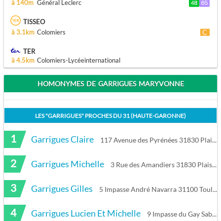
à 140m
Général Leclerc
TISSEO
à 3.1km
Colomiers
TER
à 4.5km
Colomiers-Lycéeinternational
HOMONYMES DE GARRIGUES MARYVONNE
LES "
GARRIGUES
" PROCHES DU
31 (HAUTE-GARONNE)
1
Garrigues Claire
117 Avenue des Pyrénées 31830 Plaisance-du-Touch
2
Garrigues Michelle
3 Rue des Amandiers 31830 Plaisance-du-Touch
3
Garrigues Gilles
5 Impasse André Navarra 31100 Toulouse
4
Garrigues Lucien Et Michelle
9 Impasse du Gay Saber 31100 Toulouse