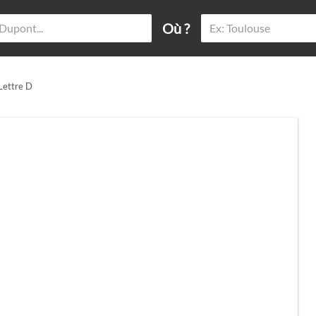
Où ?
 Lettre D