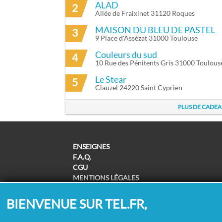
ALAD
2
Allée de Fraixinet 31120 Roques
MAISON DU BLEU DE PASTEL
3
9 Place d'Assézat 31000 Toulouse
Couleurs du sud
4
10 Rue des Pénitents Gris 31000 Toulous
Le Stear
5
Clauzel 24220 Saint Cyprien
PLUS DE CADEA
ENSEIGNES
F.A.Q.
CGU
MENTIONS LÉGALES
POLITIQUE DE CONFIDENTIALITÉ
POLITIQUE DE COOKIES
BIENVENUE SUR TEL.FR,
MODIFIER MES CHOIX COOKIES
SUPPRESSION COORDONNÉES /