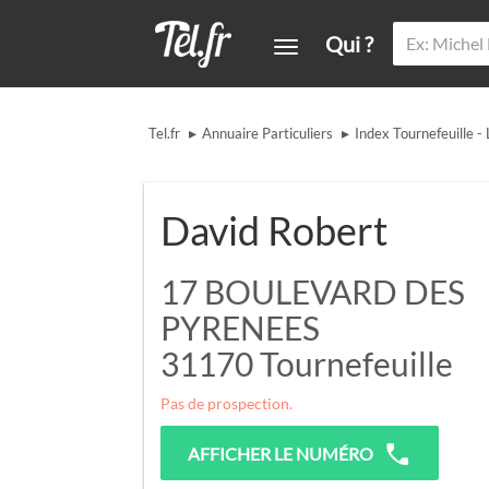
Qui ?
▸
▸
Tel.fr
Annuaire Particuliers
Index Tournefeuille -
David Robert
17 BOULEVARD DES
PYRENEES
31170
Tournefeuille
Pas de prospection.
AFFICHER LE NUMÉRO