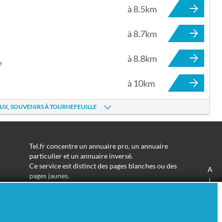
à 8.5km
à 8.7km
à 8.8km
e
à 10km
UX, SOUVENIRS À TOURNEFEUILLE
Tel.fr concentre un annuaire pro, un annuaire
particulier et un annuaire inversé.
Ce service est distinct des pages blanches ou des
A
pages jaunes.
J
Les informations utilisées peuvent donc varier en
S
fonction de votre navigation.
Trouver une adresse de particulier n'aura jamais été
aussi simple.