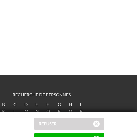
RECHERCHE DE PERSONNES
B
C
D
E
F
G
H
I
K
L
M
N
O
P
Q
R
T
U
V
W
X
Y
Z
REFUSER