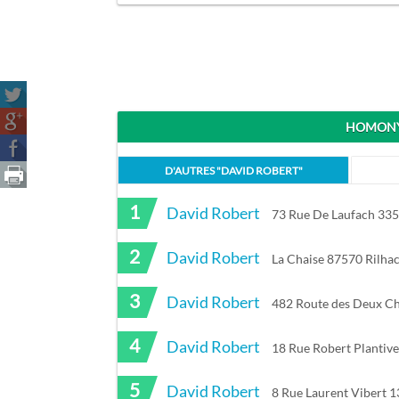
HOMONY
D'AUTRES "
DAVID ROBERT
"
1
David Robert
73 Rue De Laufach 3356
2
David Robert
La Chaise 87570 Rilha
3
David Robert
482 Route des Deux C
4
David Robert
18 Rue Robert Plantiv
5
David Robert
8 Rue Laurent Vibert 