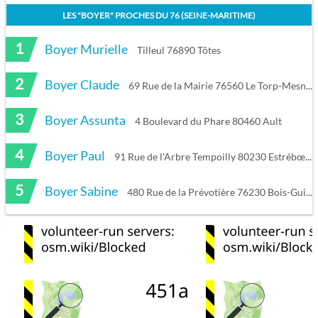
LES "
BOYER
" PROCHES DU
76 (SEINE-MARITIME)
1
Boyer Murielle
Tilleul 76890 Tôtes
2
Boyer Claude
69 Rue de la Mairie 76560 Le Torp-Mesnil
3
Boyer Assunta
4 Boulevard du Phare 80460 Ault
4
Boyer Paul
91 Rue de l'Arbre Tempoilly 80230 Estrébœuf
5
Boyer Sabine
480 Rue de la Prévotière 76230 Bois-Guillaume