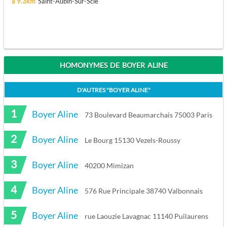
à 9.3km
Saint-Aubin-Sur-Scie
HOMONYMES DE BOYER ALINE
D'AUTRES "
BOYER ALINE
"
1
Boyer Aline
73 Boulevard Beaumarchais 75003 Paris
2
Boyer Aline
Le Bourg 15130 Vezels-Roussy
3
Boyer Aline
40200 Mimizan
4
Boyer Aline
576 Rue Principale 38740 Valbonnais
5
Boyer Aline
rue Laouzie Lavagnac 11140 Puilaurens