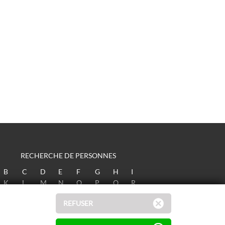
RECHERCHE DE PERSONNES
B
C
D
E
F
G
H
I
K
L
M
N
O
P
Q
R
T
U
V
W
X
Y
Z
REFUSER