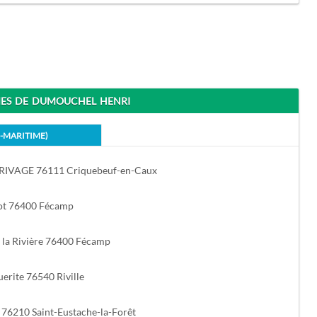
S DE DUMOUCHEL HENRI
E-MARITIME)
t RIVAGE 76111 Criquebeuf-en-Caux
ot 76400 Fécamp
e la Rivière 76400 Fécamp
erite 76540 Riville
76210 Saint-Eustache-la-Forêt