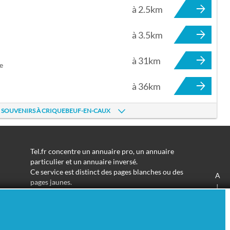
à 2.5km
à 3.5km
à 31km
e
à 36km
, SOUVENIRS À CRIQUEBEUF-EN-CAUX
Tel.fr concentre un annuaire pro, un annuaire
particulier et un annuaire inversé.
Ce service est distinct des pages blanches ou des
A
pages jaunes.
J
Les informations utilisées peuvent donc varier en
S
fonction de votre navigation.
Trouver une adresse de particulier n'aura jamais été
aussi simple.