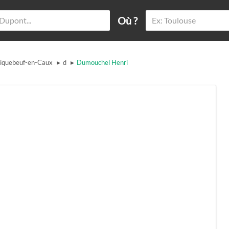
Où ?
▸
▸
iquebeuf-en-Caux
d
Dumouchel Henri