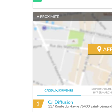
A PROXIMITÉ
AF
SUPERMARCHÉ 
CADEAUX, SOUVENIRS
HYPERMARCH
ITINÉRAIRE VERS DUMOUCHEL HENRI 
O.I Diffusion
1
117 Route du Havre 76400 Saint-Léonar