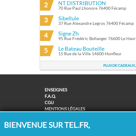
NT DISTRIBUTION
2
70 Rue Paul Lhonore 76400 Fécamp
Sibellule
3
37 Rue Alexandre Legros 76400 Fécamp
Signe Zh
4
95 Rue Frédéric Bellanger 76600 Le Havr
Le Bateau Bouteille
5
15 Rue de la Ville 14600 Honfleur
PLUS DE CADEAUX
ENSEIGNES
F.A.Q.
CGU
MENTIONS LÉGALES
POLITIQUE DE CONFIDENTIALITÉ
POLITIQUE DE COOKIES
BIENVENUE SUR TEL.FR,
MODIFIER MES CHOIX COOKIES
SUPPRESSION COORDONNÉES /