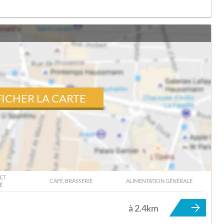
FICHER LA CARTE
ET
CAFÉ, BRASSERIE
ALIMENTATION GÉNÉRALE
É
À CRIQUEBEUF-EN-CAUX
à 2.4km
d