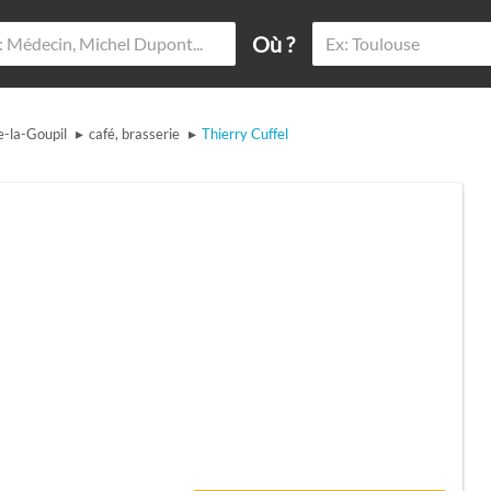
Où ?
▸
▸
e-la-Goupil
café, brasserie
Thierry Cuffel