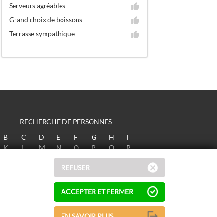
Serveurs agréables
Grand choix de boissons
Terrasse sympathique
RECHERCHE DE PERSONNES
B
C
D
E
F
G
H
I
K
L
M
N
O
P
Q
R
T
U
V
W
X
Y
Z
REFUSER
ACCEPTER ET FERMER
EN SAVOIR PLUS