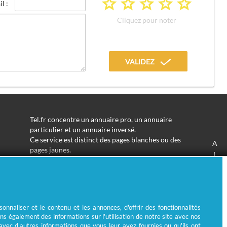
a
a
a
a
a
l :
Cliquez pour noter
VALIDEZ
Tel.fr concentre un annuaire pro, un annuaire
particulier et un annuaire inversé.
Ce service est distinct des pages blanches ou des
A
pages jaunes.
J
Les informations utilisées peuvent donc varier en
S
fonction de votre navigation.
Trouver une adresse de particulier n'aura jamais été
aussi simple.
Tel.fr vous permet de trouver une adresse avec un
nnaliser et le contenu et les annonces, d'offrir des fonctionnalités
nom ou un métier.
ns également des informations sur l'utilisation de notre site avec nos
Enfin, l'annuaire inversé permet de trouver l'identité
 avec d'autres informations que vous leur avez fournies ou qu'ils ont