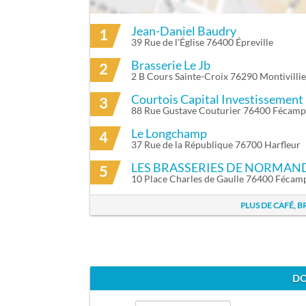
Jean-Daniel Baudry
1
ITINÉRAIRE VERS THIERRY CUFFEL À M
39 Rue de l'Église 76400 Épreville
Brasserie Le Jb
2
2 B Cours Sainte-Croix 76290 Montivillie
Courtois Capital Investissement
3
88 Rue Gustave Couturier 76400 Fécamp
Le Longchamp
4
37 Rue de la République 76700 Harfleur
LES BRASSERIES DE NORMAN
5
10 Place Charles de Gaulle 76400 Fécam
PLUS DE CAFÉ, 
DO