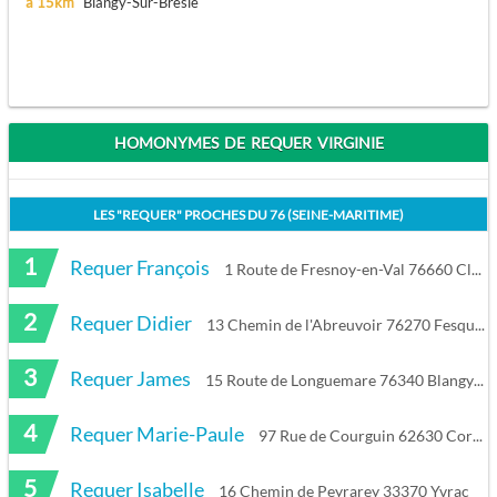
à 15km
Blangy-Sur-Bresle
HOMONYMES DE REQUER VIRGINIE
LES "
REQUER
" PROCHES DU
76 (SEINE-MARITIME)
1
Requer François
1 Route de Fresnoy-en-Val 76660 Clais
2
Requer Didier
13 Chemin de l'Abreuvoir 76270 Fesques
3
Requer James
15 Route de Longuemare 76340 Blangy-sur-Bresle
4
Requer Marie-Paule
97 Rue de Courguin 62630 Cormont
5
Requer Isabelle
16 Chemin de Peyrarey 33370 Yvrac