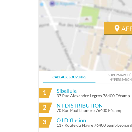
AF
SUPERMARCHÉ 
CADEAUX, SOUVENIRS
HYPERMARCH
ITINÉRAIRE VERS DESMET FREDERIC À C
Sibellule
1
37 Rue Alexandre Legros 76400 Fécamp
NT DISTRIBUTION
2
70 Rue Paul Lhonore 76400 Fécamp
O.I Diffusion
3
117 Route du Havre 76400 Saint-Léonar