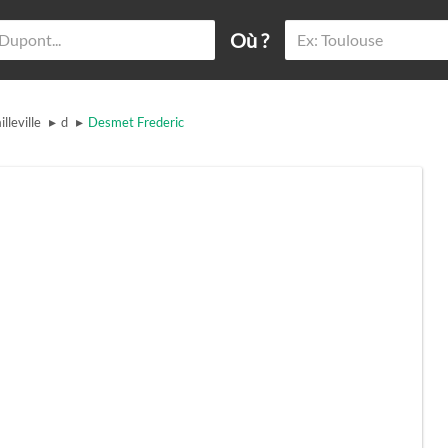
Où ?
▸
▸
illeville
d
Desmet Frederic