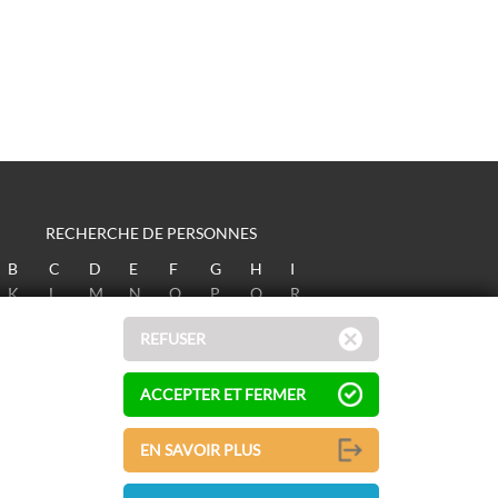
RECHERCHE DE PERSONNES
B
C
D
E
F
G
H
I
K
L
M
N
O
P
Q
R
T
U
V
W
X
Y
Z
REFUSER
ACCEPTER ET FERMER
EN SAVOIR PLUS