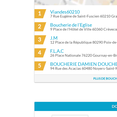
Viandes60210
1
ITINÉRAIRE VERS DEGUINE À GRANDVIL
7 Rue Eugène de Saint-Fuscien 60210 Gra
Boucherie de l'Eglise
2
9 Place de l'Hôtel de Ville 60360 Crève
J.M
3
12 Place de la République 80290 Poix-de
F.L.A.C
4
26 Place Nationale 76220 Gournay-en-B
BOUCHERIE DAMIEN DOUCH
5
94 Rue des Acacias 60480 Noyers-Saint-
PLUS DE BOUCH
DO