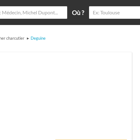
Où ?
▸
her charcutier
Deguine