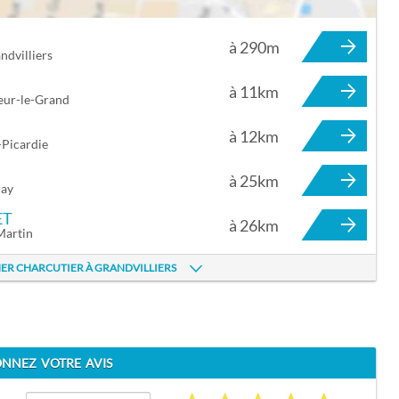
à 290m
LIERS
ndvilliers
à 11km
cœur-le-Grand
à 12km
-Picardie
à 25km
ray
ET
à 26km
Martin
ER CHARCUTIER À GRANDVILLIERS
NNEZ VOTRE AVIS