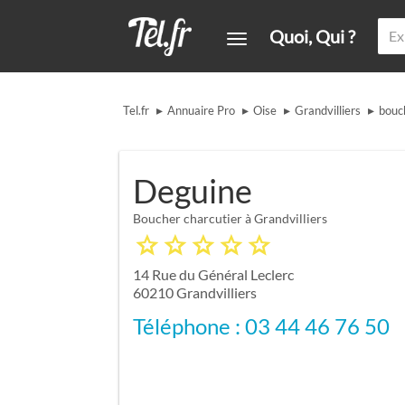
Quoi, Qui ?
▸
▸
▸
▸
Tel.fr
Annuaire Pro
Oise
Grandvilliers
bouc
Deguine
Boucher charcutier à Grandvilliers
14 Rue du Général Leclerc
60210
Grandvilliers
Téléphone : 03 44 46 76 50