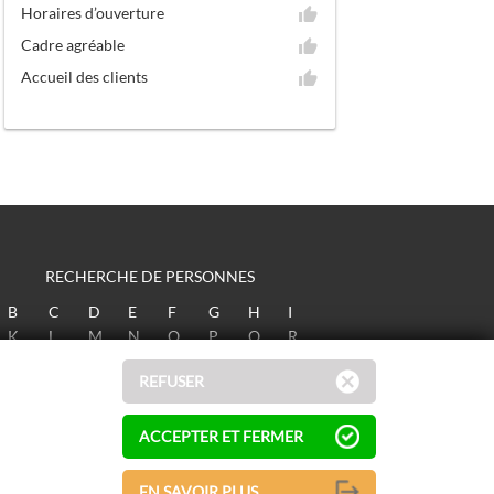
Horaires d’ouverture
Cadre agréable
Accueil des clients
RECHERCHE DE PERSONNES
B
C
D
E
F
G
H
I
K
L
M
N
O
P
Q
R
T
U
V
W
X
Y
Z
REFUSER
ACCEPTER ET FERMER
EN SAVOIR PLUS