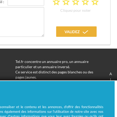
a
a
a
a
a
l :
Cliquez pour noter
VALIDEZ
Tel.fr concentre un annuaire pro, un annuaire
particulier et un annuaire inversé.
Ce service est distinct des pages blanches ou des
A
pages jaunes.
J
Les informations utilisées peuvent donc varier en
S
fonction de votre navigation.
Trouver une adresse de particulier n'aura jamais été
aussi simple.
Tel.fr vous permet de trouver une adresse avec un
nnaliser et le contenu et les annonces, d'offrir des fonctionnalités
nom ou un métier.
ns également des informations sur l'utilisation de notre site avec nos
Enfin, l'annuaire inversé permet de trouver l'identité
 avec d'autres informations que vous leur avez fournies ou qu'ils ont