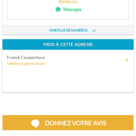
Médecins
Télécopie
APPELEZ
VOIR PLUS DE NUMÉROS
Patrick Cordein
Médecins
PROS À CETTE ADRESSE
Télécopie
Franck Coupechoux
APPELEZ
Médecin généraliste
Dominique Vasnier
Médecins
Téléphone
APPELEZ
Patrick Cordein
Médecins
DONNEZ VOTRE AVIS
Téléphone
APPELEZ