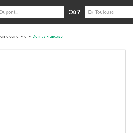
Où ?
▸
▸
urnefeuille
d
Delmas Françoise