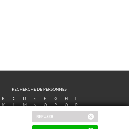
RECHERCHE DE PERSONNES
B
C
D
E
F
G
H
I
K
L
M
N
O
P
Q
R
T
U
V
W
X
Y
Z
REFUSER