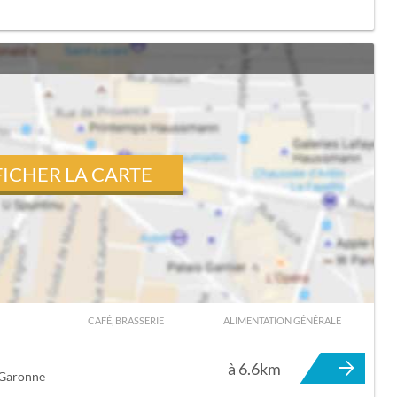
FICHER LA CARTE
CAFÉ, BRASSERIE
ALIMENTATION GÉNÉRALE
 TOURNEFEUILLE
à 6.6km
-Garonne