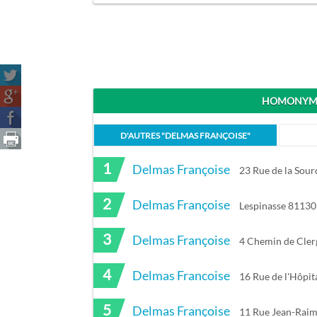
HOMONYME
D'AUTRES "
DELMAS FRANÇOISE
"
1
Delmas Françoise
23 Rue de la Sou
2
Delmas Françoise
Lespinasse 81130
3
Delmas Françoise
4 Chemin de Cler
4
Delmas Francoise
16 Rue de l'Hôpit
5
Delmas Françoise
11 Rue Jean-Rai