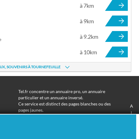
à 7km
à 9km
à 9.2km
e
à 10km
UX, SOUVENIRS À TOURNEFEUILLE
Tel.fr concentre un annuaire pro, un annuaire
particulier et un annuaire inversé.
Ce service est distinct des pages blanches ou des
A
pages jaunes.
J
Les informations utilisées peuvent donc varier en
S
fonction de votre navigation.
Trouver une adresse de particulier n'aura jamais été
aussi simple.