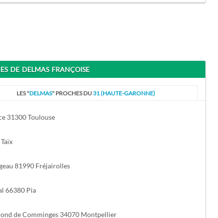
S DE DELMAS FRANÇOISE
LES "
DELMAS
" PROCHES DU
31 (HAUTE-GARONNE)
rce 31300 Toulouse
 Taïx
geau 81990 Fréjairolles
al 66380 Pia
mond de Comminges 34070 Montpellier