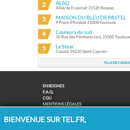
ALAD
2
Allée de Fraixinet 31120 Roques
MAISON DU BLEU DE PASTEL
3
9 Place d'Assézat 31000 Toulouse
Couleurs du sud
4
10 Rue des Pénitents Gris 31000 Toulous
Le Stear
5
Clauzel 24220 Saint Cyprien
PLUS DE CADEA
ENSEIGNES
F.A.Q.
CGU
MENTIONS LÉGALES
POLITIQUE DE CONFIDENTIALITÉ
POLITIQUE DE COOKIES
BIENVENUE SUR TEL.FR,
MODIFIER MES CHOIX COOKIES
SUPPRESSION COORDONNÉES /