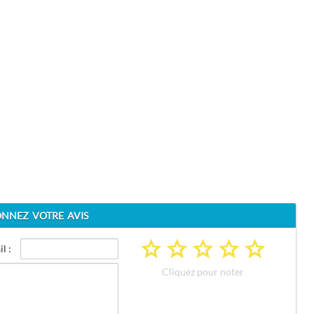
NNEZ VOTRE AVIS
a
a
a
a
a
l :
Cliquez pour noter