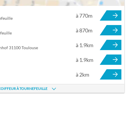
à 770m
ILLE
feuille
à 870m
euille
à 1.9km
enhof 31100 Toulouse
à 1.9km
à 2km
COIFFEUR À TOURNEFEUILLE