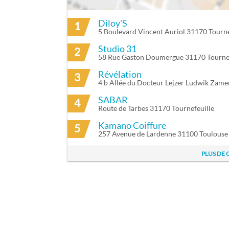
Diloy'S
1
ITINÉRAIRE VERS TECOVA À TOURNEFEU
5 Boulevard Vincent Auriol 31170 Tourne
Studio 31
2
58 Rue Gaston Doumergue 31170 Tournef
Révélation
3
4 b Allée du Docteur Lejzer Ludwik Zam
SABAR
4
Route de Tarbes 31170 Tournefeuille
Kamano Coiffure
5
257 Avenue de Lardenne 31100 Toulouse
PLUS DE 