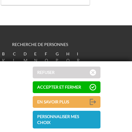
RECHERCHE DE PERSONNES
B
C
D
E
F
G
H
I
K
L
M
N
O
P
Q
R
T
U
V
W
X
Y
Z
REFUSER
ACCEPTER ET FERMER
EN SAVOIR PLUS
PERSONNALISER MES
CHOIX