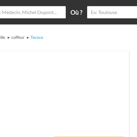
Où ?
▸
▸
lle
coiffeur
Tecova