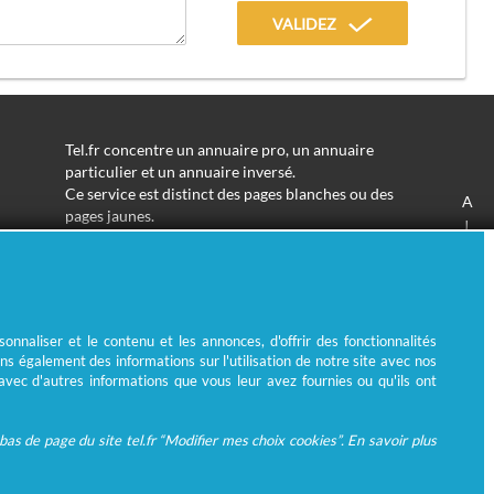
VALIDEZ
Tel.fr concentre un annuaire pro, un annuaire
particulier et un annuaire inversé.
Ce service est distinct des pages blanches ou des
A
pages jaunes.
J
Les informations utilisées peuvent donc varier en
S
fonction de votre navigation.
Trouver une adresse de particulier n'aura jamais été
aussi simple.
Tel.fr vous permet de trouver une adresse avec un
nnaliser et le contenu et les annonces, d'offrir des fonctionnalités
nom ou un métier.
ns également des informations sur l'utilisation de notre site avec nos
Enfin, l'annuaire inversé permet de trouver l'identité
 avec d'autres informations que vous leur avez fournies ou qu'ils ont
derrière un numéro de téléphone inconnu.
as de page du site tel.fr “Modifier mes choix cookies”. En savoir plus
© Ecométrie 2026