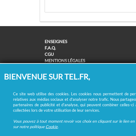
ENSEIGNES
F.A.Q.
CGU
MENTIONS LÉGALES
POLITIQUE DE CONFIDENTIALITÉ
POLITIQUE DE COOKIES
BIENVENUE SUR TEL.FR,
MODIFIER MES CHOIX COOKIES
SUPPRESSION COORDONNÉES /
REMBOURSEMENT
Ce site web utilise des cookies. Les cookies nous permettent de perso
relatives aux médias sociaux et d'analyser notre trafic. Nous partageo
partenaires de publicité et d'analyse, qui peuvent combiner celles-ci
collectées lors de votre utilisation de leur services.
Vous pouvez à tout moment revoir vos choix en cliquant sur le lien en b
sur notre politique
Cookie
.