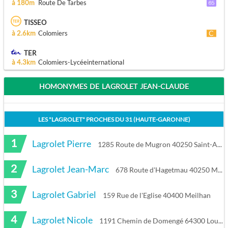
à 180m
Route De Tarbes
TISSEO
à 2.6km
Colomiers
TER
à 4.3km
Colomiers-Lycéeinternational
HOMONYMES DE LAGROLET JEAN-CLAUDE
LES "
LAGROLET
" PROCHES DU
31 (HAUTE-GARONNE)
1
Lagrolet Pierre
1285 Route de Mugron 40250 Saint-Aubin
2
Lagrolet Jean-Marc
678 Route d'Hagetmau 40250 Mugron
3
Lagrolet Gabriel
159 Rue de l'Eglise 40400 Meilhan
4
Lagrolet Nicole
1191 Chemin de Domengé 64300 Loubieng