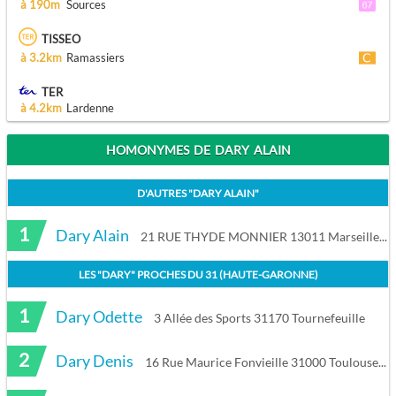
à 190m
Sources
TISSEO
à 3.2km
Ramassiers
TER
à 4.2km
Lardenne
HOMONYMES DE DARY ALAIN
D'AUTRES "
DARY ALAIN
"
1
Dary Alain
21 RUE THYDE MONNIER 13011 Marseille
LES "
DARY
" PROCHES DU
31 (HAUTE-GARONNE)
1
Dary Odette
3 Allée des Sports 31170 Tournefeuille
2
Dary Denis
16 Rue Maurice Fonvieille 31000 Toulouse