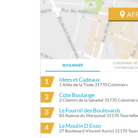
AF
SUPERMARCHÉ 
BOULANGER
HYPERMARCH
ITINÉRAIRE VERS DARRE CHRISTOPHE À
Idées et Cadeaux
1
1 Allée de la Tinée 31770 Colomiers
Cote Boulange
2
2 Chemin de la Salvetat 31770 Colomiers
Le Fournil des Boulevards
3
83 Avenue du Marquisat 31170 Tournefeu
Le Moulin D Enzo
4
27 Boulevard Vincent Auriol 31170 Tourn