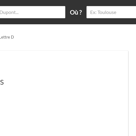
Où ?
 Lettre D
s