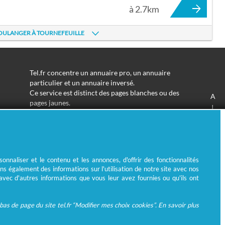
à 2.7km
BOULANGER À TOURNEFEUILLE
Tel.fr concentre un annuaire pro, un annuaire
particulier et un annuaire inversé.
Ce service est distinct des pages blanches ou des
A
pages jaunes.
J
Les informations utilisées peuvent donc varier en
S
fonction de votre navigation.
Trouver une adresse de particulier n'aura jamais été
aussi simple.
Tel.fr vous permet de trouver une adresse avec un
nnaliser et le contenu et les annonces, d'offrir des fonctionnalités
nom ou un métier.
ns également des informations sur l'utilisation de notre site avec nos
Enfin, l'annuaire inversé permet de trouver l'identité
 avec d'autres informations que vous leur avez fournies ou qu'ils ont
derrière un numéro de téléphone inconnu.
as de page du site tel.fr “Modifier mes choix cookies”. En savoir plus
© Ecométrie 2026