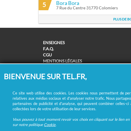
Bora Bora
5
7 Rue du Centre 31770 Colomiers
PLUS DE 
ENSEIGNES
F.A.Q.
CGU
MENTIONS LÉGALES
POLITIQUE DE CONFIDENTIALITÉ
POLITIQUE DE COOKIES
BIENVENUE SUR TEL.FR,
MODIFIER MES CHOIX COOKIES
SUPPRESSION COORDONNÉES /
REMBOURSEMENT
Ce site web utilise des cookies. Les cookies nous permettent de perso
relatives aux médias sociaux et d'analyser notre trafic. Nous partageo
partenaires de publicité et d'analyse, qui peuvent combiner celles-ci
collectées lors de votre utilisation de leur services.
Vous pouvez à tout moment revoir vos choix en cliquant sur le lien en b
sur notre politique
Cookie
.