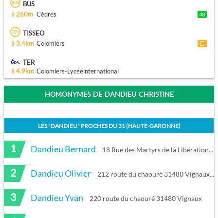
BUS
à 260m
Cèdres
TISSEO
à 3.4km
Colomiers
TER
à 4.9km
Colomiers-Lycéeinternational
HOMONYMES DE DANDIEU CHRISTINE
LES "
DANDIEU
" PROCHES DU
31 (HAUTE-GARONNE)
1
Dandieu Bernard
18 Rue des Martyrs de la Libération 31400 Toulouse
2
Dandieu Olivier
212 route du chaouré 31480 Vignaux
3
Dandieu Yvan
220 route du chaouré 31480 Vignaux