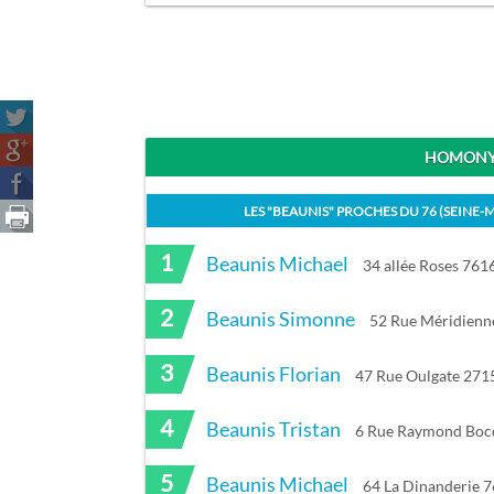
HOMONYM
LES "
BEAUNIS
" PROCHES DU
76 (SEINE-
1
Beaunis Michael
34 allée Roses 761
2
Beaunis Simonne
52 Rue Méridienn
3
Beaunis Florian
47 Rue Oulgate 271
4
Beaunis Tristan
6 Rue Raymond Bocq
5
Beaunis Michael
64 La Dinanderie 7