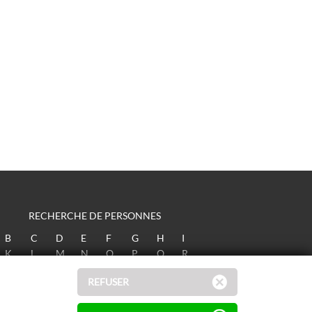
RECHERCHE DE PERSONNES
B
C
D
E
F
G
H
I
K
L
M
N
O
P
Q
R
T
U
V
W
X
Y
Z
REFUSER