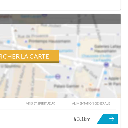
FICHER LA CARTE
VINS ET SPIRITUEUX
ALIMENTATION GÉNÉRALE
OISY-SUR-ANDELLE
à 3.1km