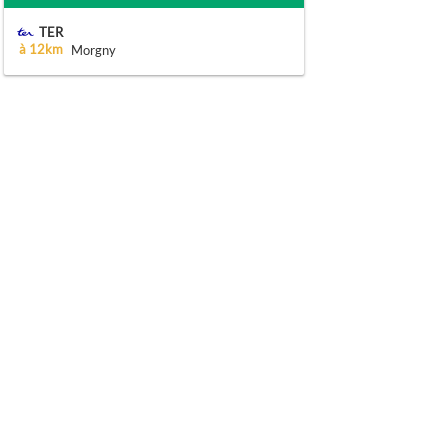
TER
à 12km
Morgny