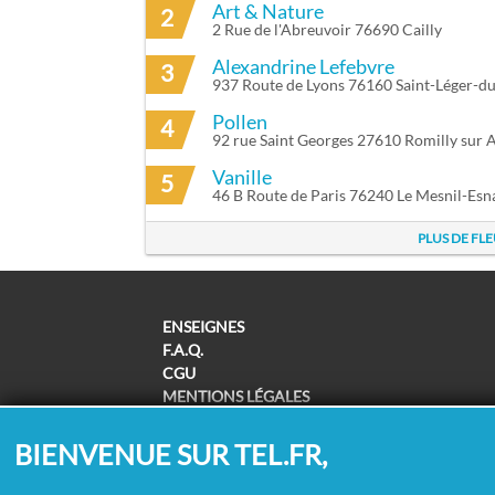
Art & Nature
2
2 Rue de l'Abreuvoir 76690 Cailly
Alexandrine Lefebvre
3
937 Route de Lyons 76160 Saint-Léger-d
Pollen
4
92 rue Saint Georges 27610 Romilly sur 
Vanille
5
46 B Route de Paris 76240 Le Mesnil-Esn
PLUS DE FL
ENSEIGNES
F.A.Q.
CGU
MENTIONS LÉGALES
POLITIQUE DE CONFIDENTIALITÉ
POLITIQUE DE COOKIES
BIENVENUE SUR TEL.FR,
MODIFIER MES CHOIX COOKIES
SUPPRESSION COORDONNÉES /