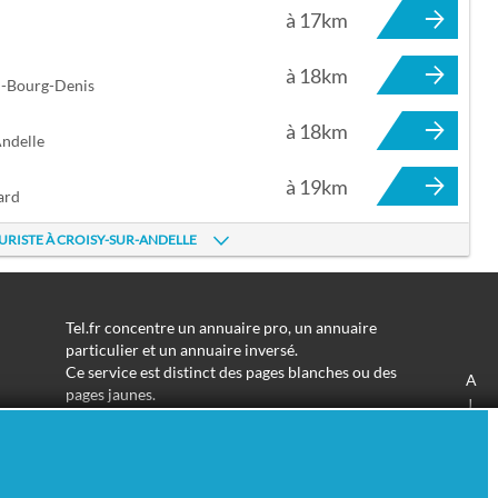
à 17km
à 18km
u-Bourg-Denis
à 18km
Andelle
à 19km
ard
EURISTE À CROISY-SUR-ANDELLE
Tel.fr concentre un annuaire pro, un annuaire
particulier et un annuaire inversé.
Ce service est distinct des pages blanches ou des
A
pages jaunes.
J
Les informations utilisées peuvent donc varier en
S
fonction de votre navigation.
Trouver une adresse de particulier n'aura jamais été
aussi simple.