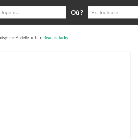
Où ?
▸
▸
oisy-sur-Andelle
b
Beaunis Jacky