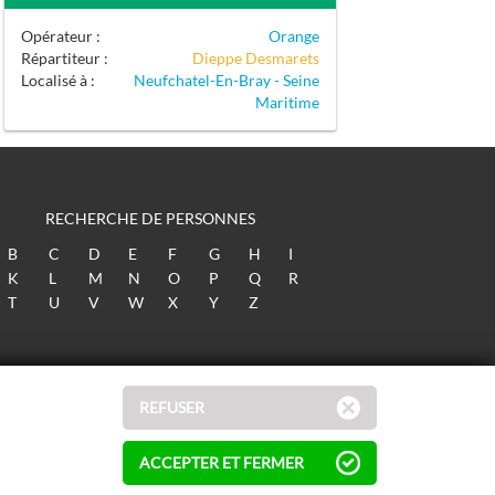
Opérateur :
Orange
Répartiteur :
Dieppe Desmarets
Localisé à :
Neufchatel-En-Bray - Seine
Maritime
RECHERCHE DE PERSONNES
B
C
D
E
F
G
H
I
K
L
M
N
O
P
Q
R
T
U
V
W
X
Y
Z
REFUSER
ACCEPTER ET FERMER