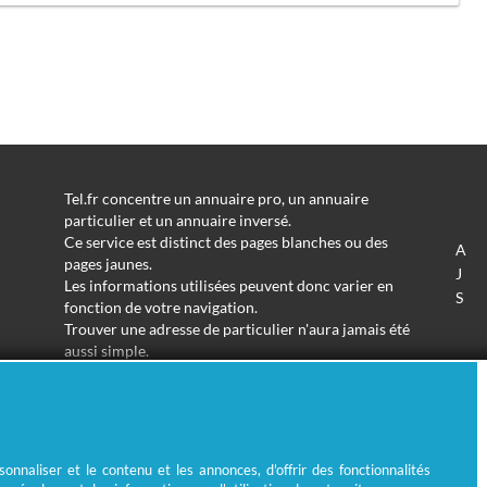
Tel.fr concentre un annuaire pro, un annuaire
particulier et un annuaire inversé.
Ce service est distinct des pages blanches ou des
A
pages jaunes.
J
Les informations utilisées peuvent donc varier en
S
fonction de votre navigation.
Trouver une adresse de particulier n'aura jamais été
aussi simple.
Tel.fr vous permet de trouver une adresse avec un
nom ou un métier.
Enfin, l'annuaire inversé permet de trouver l'identité
derrière un numéro de téléphone inconnu.
nnaliser et le contenu et les annonces, d'offrir des fonctionnalités