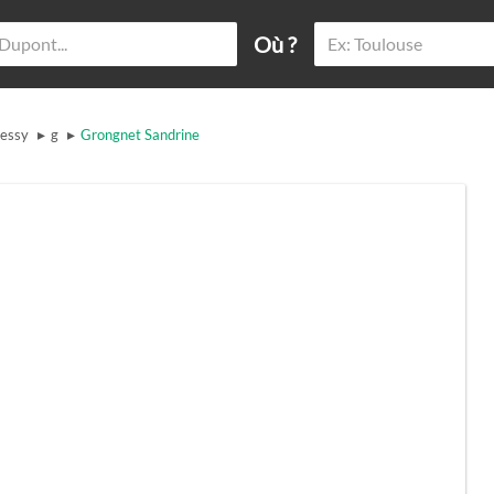
Où ?
▸
▸
essy
g
Grongnet Sandrine