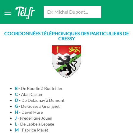
COORDONNÉES TÉLÉPHONIQUES DES PARTICULIERS DE
CRESSY
B
- De Boudin à Bouteiller
C
- Alan Carter
D
- De Delaunay à Dumont
G
- De Gosse à Grongnet
H
- David Hure
J
- Frederique Jouen
L
- De Labbe à Lepage
M
- Fabrice Maret