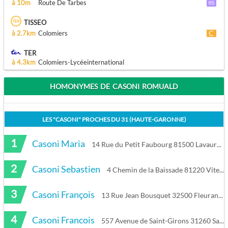
à 10m
Route De Tarbes
TISSEO
à 2.7km
Colomiers
TER
à 4.3km
Colomiers-Lycéeinternational
HOMONYMES DE CASONI ROMUALD
LES "
CASONI
" PROCHES DU
31 (HAUTE-GARONNE)
1
Casoni Maria
14 Rue du Petit Faubourg 81500 Lavaur
2
Casoni Sebastien
4 Chemin de la Baissade 81220 Viterbe
3
Casoni François
13 Rue Jean Bousquet 32500 Fleurance
4
Casoni Francois
557 Avenue de Saint-Girons 31260 Salies-du-Salat