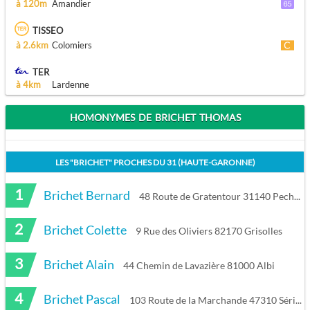
à 120m
Amandier
TISSEO
à 2.6km
Colomiers
TER
à 4km
Lardenne
HOMONYMES DE BRICHET THOMAS
LES "
BRICHET
" PROCHES DU
31 (HAUTE-GARONNE)
1
Brichet Bernard
48 Route de Gratentour 31140 Pechbonnieu
2
Brichet Colette
9 Rue des Oliviers 82170 Grisolles
3
Brichet Alain
44 Chemin de Lavazière 81000 Albi
4
Brichet Pascal
103 Route de la Marchande 47310 Sérignac-sur-Garonne