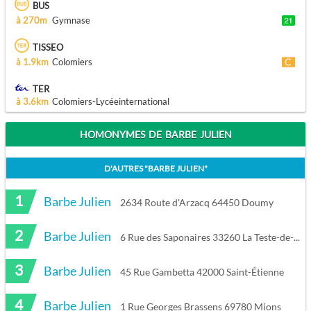
BUS
à 270m
Gymnase
TISSEO
à 1.9km
Colomiers
TER
à 3.6km
Colomiers-Lycéeinternational
HOMONYMES DE BARBE JULIEN
D'AUTRES "
BARBE JULIEN
"
1
Barbe Julien
2634 Route d'Arzacq 64450 Doumy
2
Barbe Julien
6 Rue des Saponaires 33260 La Teste-de-Buch
3
Barbe Julien
45 Rue Gambetta 42000 Saint-Étienne
4
Barbe Julien
1 Rue Georges Brassens 69780 Mions