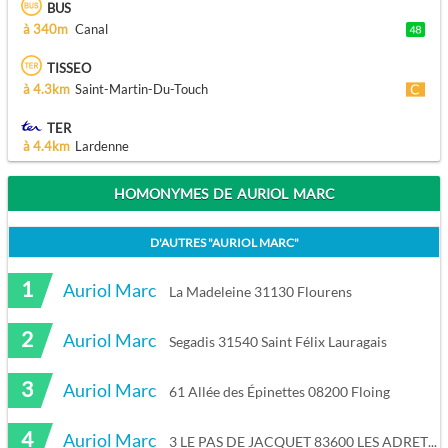
BUS
à 340m
Canal
TISSEO
à 4.3km
Saint-Martin-Du-Touch
TER
à 4.4km
Lardenne
HOMONYMES DE AURIOL MARC
D'AUTRES "
AURIOL MARC
"
1
Auriol Marc
La Madeleine 31130 Flourens
2
Auriol Marc
Segadis 31540 Saint Félix Lauragais
3
Auriol Marc
61 Allée des Épinettes 08200 Floing
4
Auriol Marc
3 LE PAS DE JACQUET 83600 LES ADRETS DE L ESTEREL