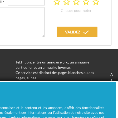
a
a
a
a
a
l :
Cliquez pour noter
VALIDEZ
Tel.fr concentre un annuaire pro, un annuaire
particulier et un annuaire inversé.
Ce service est distinct des pages blanches ou des
A
pages jaunes.
J
Les informations utilisées peuvent donc varier en
S
fonction de votre navigation.
Trouver une adresse de particulier n'aura jamais été
aussi simple.
Tel.fr vous permet de trouver une adresse avec un
nnaliser et le contenu et les annonces, d'offrir des fonctionnalités
nom ou un métier.
ns également des informations sur l'utilisation de notre site avec nos
Enfin, l'annuaire inversé permet de trouver l'identité
 avec d'autres informations que vous leur avez fournies ou qu'ils ont