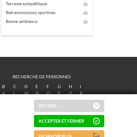
Terrasse sympathique
Retransmissions sportives
Bonne ambiance
RECHERCHE DE PERSONNES
B
C
D
E
F
G
H
I
K
L
M
N
O
P
Q
R
T
U
V
W
X
Y
Z
REFUSER
ACCEPTER ET FERMER
EN SAVOIR PLUS