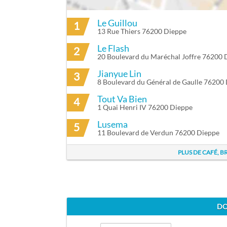
Le Guillou
1
ITINÉRAIRE VERS LE MAUPASSANT À T
13 Rue Thiers 76200 Dieppe
Le Flash
2
20 Boulevard du Maréchal Joffre 76200 
Jianyue Lin
3
8 Boulevard du Général de Gaulle 76200
Tout Va Bien
4
1 Quai Henri IV 76200 Dieppe
Lusema
5
11 Boulevard de Verdun 76200 Dieppe
PLUS DE CAFÉ, 
DO