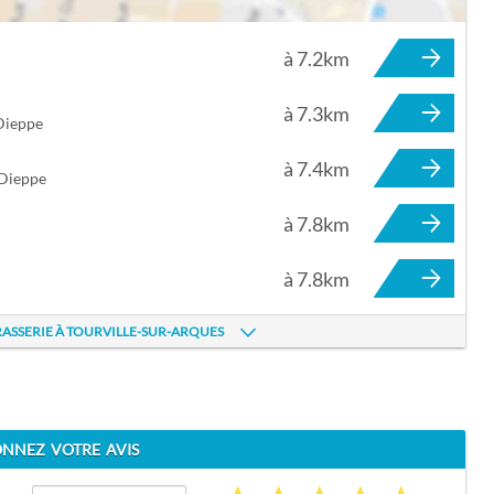
à 7.2km
OURVILLE-SUR-ARQUES
à 7.3km
Dieppe
à 7.4km
 Dieppe
à 7.8km
à 7.8km
BRASSERIE À TOURVILLE-SUR-ARQUES
NNEZ VOTRE AVIS