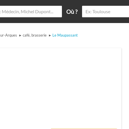
Où ?
▸
▸
sur-Arques
café, brasserie
Le Maupassant