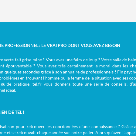
RE PROFESSIONNEL : LE VRAI PRO DONT VOUS AVEZ BESOIN
e verte fait grise mine ? Vous avez une faim de loup ? Votre salle de bai
nt épouvantable ? Vous avez très certainement le moral dans les cha
en quelques secondes grâce à son annuaire de professionnels ! Fin psychol
 problèmes en trouvant l’homme ou la femme de la situation avec ses coo
guide pratique, tel.fr vous donnera toute une série de conseils, d’
el idéal.
IEN DE TEL !
aisait-on pour retrouver les coordonnées d’une connaissance ? Grâce a
ne et se retrouvait chaque année sur notre palier. Alors qu’avec l’appari