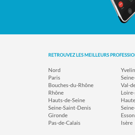
RETROUVEZ LES MEILLEURS PROFESSI
Nord
Yveli
Paris
Seine
Bouches-du-Rhône
Val-d
Rhône
Loire
Hauts-de-Seine
Haut
Seine-Saint-Denis
Seine
Gironde
Esson
Pas-de-Calais
Isère