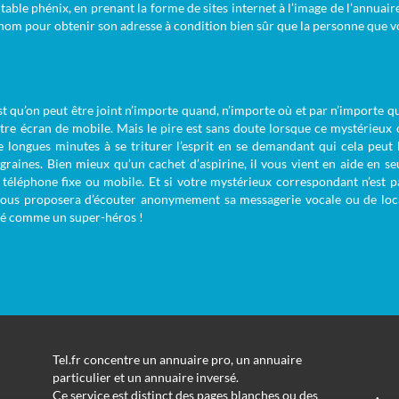
itable phénix, en prenant la forme de sites internet à l’image de l’annuaire 
 un nom pour obtenir son adresse à condition bien sûr que la personne que v
t qu’on peut être joint n’importe quand, n’importe où et par n’importe qui
tre écran de mobile. Mais le pire est sans doute lorsque ce mystérieu
 longues minutes à se triturer l’esprit en se demandant qui cela peut b
igraines. Bien mieux qu’un cachet d’aspirine, il vous vient en aide en 
téléphone fixe ou mobile. Et si votre mystérieux correspondant n’est pas
 vous proposera d’écouter anonymement sa messagerie vocale ou de loca
éré comme un super-héros !
Tel.fr concentre un annuaire pro, un annuaire
particulier et un annuaire inversé.
Ce service est distinct des pages blanches ou des