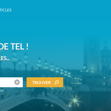
TICLES
E TEL !
S...
TROUVER