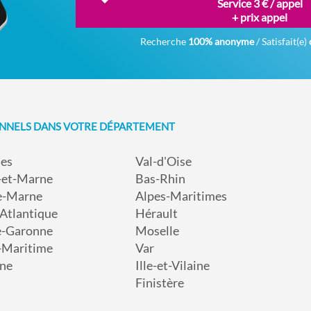
Service 3 € / appel
+ prix appel
Recherche
100% anonyme
/ Satisfait(e)
ONNELS DANS VOTRE DÉPARTEMENT
nes
Val-d'Oise
-et-Marne
Bas-Rhin
e-Marne
Alpes-Maritimes
-Atlantique
Hérault
e-Garonne
Moselle
-Maritime
Var
ne
Ille-et-Vilaine
Finistère