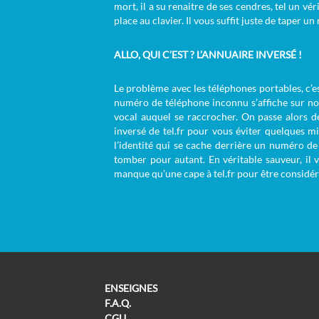
mort, il a su renaitre de ses cendres, tel un vér
place au clavier. Il vous suffit juste de taper
ALLO, QUI C’EST ? L’ANNUAIRE INVERSÉ !
Le problème avec les téléphones portables, c’es
numéro de téléphone inconnu s’affiche sur no
vocal auquel se raccrocher. On passe alors de
inversé de tel.fr pour vous éviter quelques m
l’identité qui se cache derrière un numéro de 
tomber pour autant. En véritable sauveur, il
manque qu’une cape à tel.fr pour être consid
ENSEIGNES
F.A.Q.
CGU