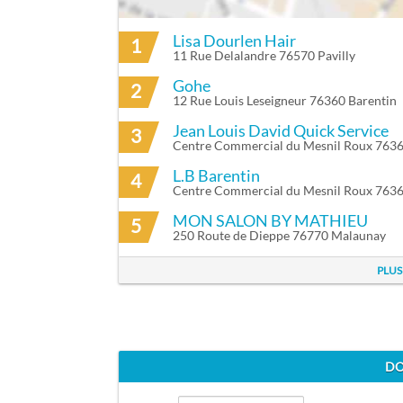
Lisa Dourlen Hair
1
ITINÉRAIRE VERS VHBG À PAVILLY
11 Rue Delalandre 76570 Pavilly
Gohe
2
12 Rue Louis Leseigneur 76360 Barentin
Jean Louis David Quick Service
3
Centre Commercial du Mesnil Roux 7636
L.B Barentin
4
Centre Commercial du Mesnil Roux 7636
MON SALON BY MATHIEU
5
250 Route de Dieppe 76770 Malaunay
PLUS
DO