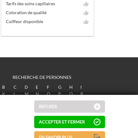
Tarifs des soins capillaires
Coloration de qualité
Coiffeur disponible
RECHERCHE DE PERSONNES
B
C
D
E
F
G
H
I
K
L
M
N
O
P
Q
R
T
U
V
W
X
Y
Z
REFUSER
ACCEPTER ET FERMER
EN SAVOIR PLUS