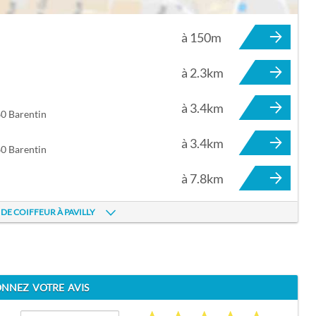
à 150m
à 2.3km
à 3.4km
0 Barentin
à 3.4km
0 Barentin
à 7.8km
 DE COIFFEUR À PAVILLY
NNEZ VOTRE AVIS