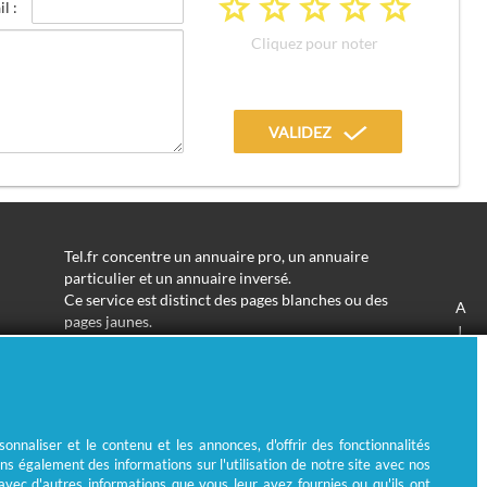
a
a
a
a
a
l :
Cliquez pour noter
VALIDEZ
Tel.fr concentre un annuaire pro, un annuaire
particulier et un annuaire inversé.
Ce service est distinct des pages blanches ou des
A
pages jaunes.
J
Les informations utilisées peuvent donc varier en
S
fonction de votre navigation.
Trouver une adresse de particulier n'aura jamais été
aussi simple.
Tel.fr vous permet de trouver une adresse avec un
nnaliser et le contenu et les annonces, d'offrir des fonctionnalités
nom ou un métier.
ns également des informations sur l'utilisation de notre site avec nos
Enfin, l'annuaire inversé permet de trouver l'identité
 avec d'autres informations que vous leur avez fournies ou qu'ils ont