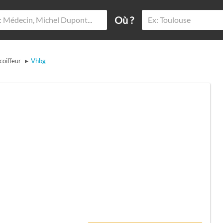
Où ?
▸
coiffeur
Vhbg