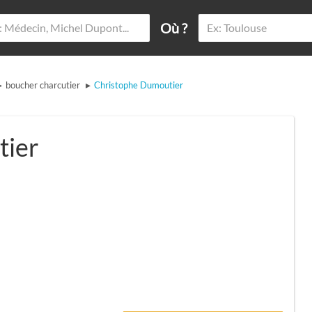
Où ?
▸
▸
boucher charcutier
Christophe Dumoutier
tier