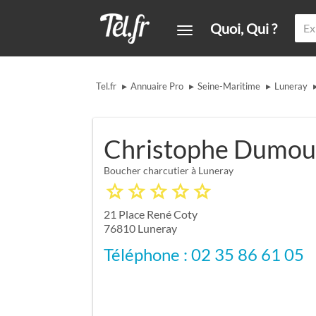
Quoi, Qui ?
▸
▸
▸
Tel.fr
Annuaire Pro
Seine-Maritime
Luneray
Christophe Dumou
Boucher charcutier à Luneray
21 Place René Coty
76810
Luneray
Téléphone : 02 35 86 61 05