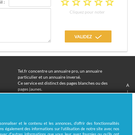
a
a
a
a
a
l :
Cliquez pour noter
VALIDEZ
Tel.fr concentre un annuaire pro, un annuaire
particulier et un annuaire inversé.
Ce service est distinct des pages blanches ou des
A
pages jaunes.
J
Les informations utilisées peuvent donc varier en
S
fonction de votre navigation.
Trouver une adresse de particulier n'aura jamais été
aussi simple.
Tel.fr vous permet de trouver une adresse avec un
nnaliser et le contenu et les annonces, d'offrir des fonctionnalités
nom ou un métier.
ns également des informations sur l'utilisation de notre site avec nos
Enfin, l'annuaire inversé permet de trouver l'identité
 avec d'autres informations que vous leur avez fournies ou qu'ils ont