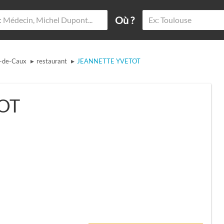
Où ?
▸
▸
s-de-Caux
restaurant
JEANNETTE YVETOT
OT