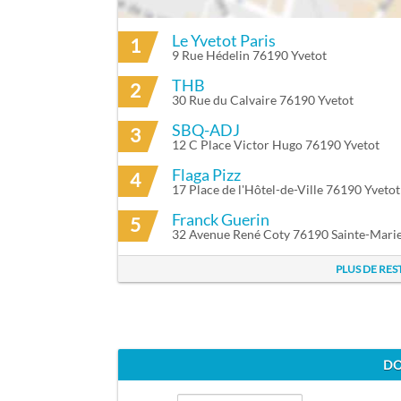
Le Yvetot Paris
1
ITINÉRAIRE VERS JEANNETTE YVETOT À
9 Rue Hédelin 76190 Yvetot
THB
2
30 Rue du Calvaire 76190 Yvetot
SBQ-ADJ
3
12 C Place Victor Hugo 76190 Yvetot
Flaga Pizz
4
17 Place de l'Hôtel-de-Ville 76190 Yvetot
Franck Guerin
5
32 Avenue René Coty 76190 Sainte-Mar
PLUS DE RES
DO