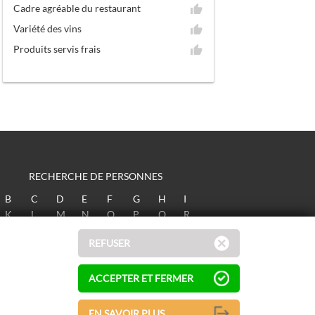
Cadre agréable du restaurant
Variété des vins
Produits servis frais
RECHERCHE DE PERSONNES
B
C
D
E
F
G
H
I
K
L
M
N
O
P
Q
R
T
U
V
W
X
Y
Z
REFUSER
ACCEPTER ET FERMER
EN SAVOIR PLUS