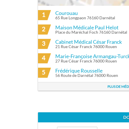
Courouau
1
ITINÉRAIRE VERS EMMANUEL CREYX À 
65 Rue Longpaon 76160 Darnétal
Maison Médicale Paul Helot
2
Place du Maréchal Foch 76160 Darnétal
Cabinet Médical César Franck
3
21 Rue César Franck 76000 Rouen
Marie-Françoise Armangau-Turc
4
27 Rue César Franck 76000 Rouen
Frédérique Rousselle
5
56 Route de Darnétal 76000 Rouen
PLUS DE MÉD
DO