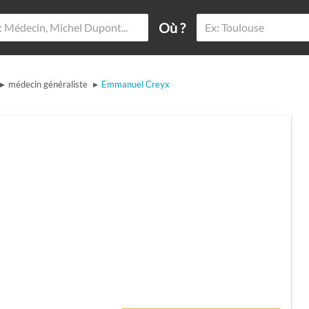
Où ?
▸
▸
médecin généraliste
Emmanuel Creyx