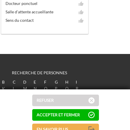
Docteur ponctuel
Salle d'attente accueillante
Sens du contact
RECHERCHE DE PERSONNES
B
C
D
E
F
G
H
I
K
L
M
N
O
P
Q
R
T
U
V
W
X
Y
Z
REFUSER
ACCEPTER ET FERMER
EN SAVOIR PLUS