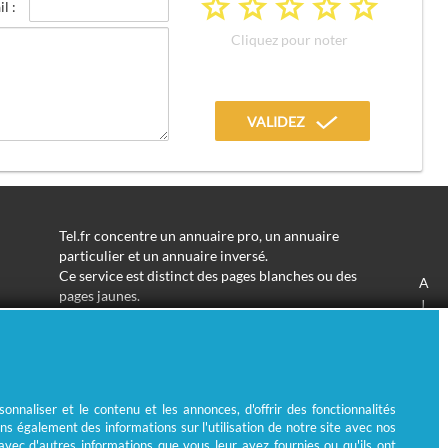
a
a
a
a
a
l :
Cliquez pour noter
VALIDEZ
Tel.fr concentre un annuaire pro, un annuaire
particulier et un annuaire inversé.
Ce service est distinct des pages blanches ou des
A
pages jaunes.
J
Les informations utilisées peuvent donc varier en
S
fonction de votre navigation.
Trouver une adresse de particulier n'aura jamais été
aussi simple.
Tel.fr vous permet de trouver une adresse avec un
nnaliser et le contenu et les annonces, d'offrir des fonctionnalités
nom ou un métier.
ns également des informations sur l'utilisation de notre site avec nos
Enfin, l'annuaire inversé permet de trouver l'identité
 avec d'autres informations que vous leur avez fournies ou qu'ils ont