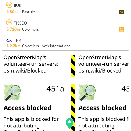
BUS
à 80m
Bascule
TISSEO
à 720m
Colomiers
TER
à 2.3km
Colomiers-Lycéeinternational