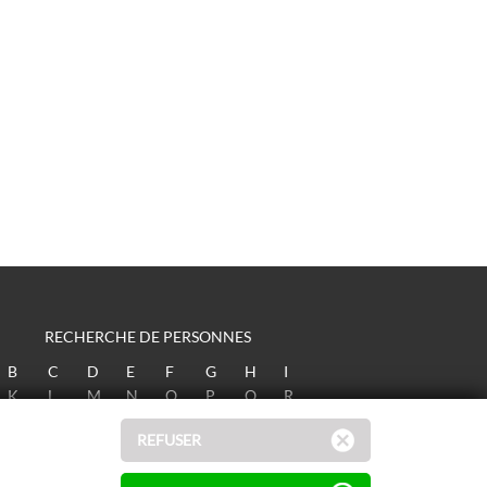
RECHERCHE DE PERSONNES
B
C
D
E
F
G
H
I
K
L
M
N
O
P
Q
R
T
U
V
W
X
Y
Z
REFUSER