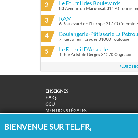
Le Fournil des Boulevards
2
83 Avenue du Marquisat 31170 Tournefeu
RAM
3
6 Boulevard de l'Europe 31770 Colomier
Boulangerie-Pâtisserie La Petro
4
7 rue Julien Forgues 31000 Toulouse
Le Fournil D'Anatole
5
1 Rue Aristide Berges 31270 Cugnaux
PLUS DE 
ENSEIGNES
F.A.Q.
CGU
MENTIONS LÉGALES
POLITIQUE DE CONFIDENTIALITÉ
POLITIQUE DE COOKIES
BIENVENUE SUR TEL.FR,
MODIFIER MES CHOIX COOKIES
SUPPRESSION COORDONNÉES /