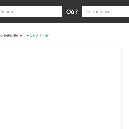
Où ?
▸
▸
urnefeuille
l
Lang Thilen