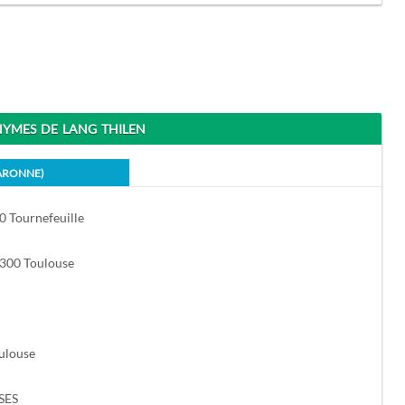
MES DE LANG THILEN
ARONNE)
0 Tournefeuille
1300 Toulouse
ulouse
SES