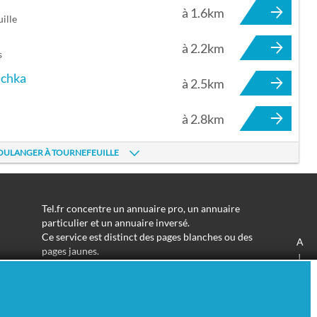
à 1.6km
ille
à 2.2km
s
uchka
à 2.5km
à 2.8km
BOULANGER À TOURNEFEUILLE
Tel.fr concentre un annuaire pro, un annuaire
particulier et un annuaire inversé.
Ce service est distinct des pages blanches ou des
A
pages jaunes.
J
Les informations utilisées peuvent donc varier en
S
fonction de votre navigation.
Trouver une adresse de particulier n'aura jamais été
aussi simple.