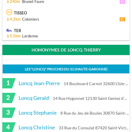
à 240m
Brunet Faure
TISSEO
à 4.2km
Colomiers
TER
à 5.5km
Lardenne
HOMONYMES DE LONCQ THIERRY
LES "
LONCQ
" PROCHES DU
31 (HAUTE-GARONNE)
1
Loncq Jean-Pierre
14 Boulevard Carnot 32600 L'Isle-Jourdain
2
Loncq Gerald
14 Rue Hygonnet 12130 Saint Geniez d'Olt et d'Aubrac
3
Loncq Stephanie
8 Rue du Jeu de Boules 30870 Saint-Côme-et-Maruéjols
4
Loncq Christine
33 Rue du Consulat 87420 Saint-Victurnien