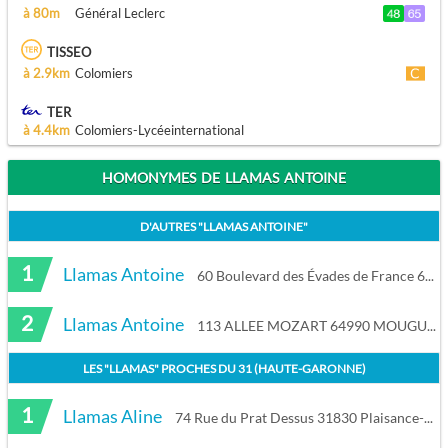
à 80m
Général Leclerc
TISSEO
à 2.9km
Colomiers
TER
à 4.4km
Colomiers-Lycéeinternational
HOMONYMES DE LLAMAS ANTOINE
D'AUTRES "
LLAMAS ANTOINE
"
1
Llamas Antoine
60 Boulevard des Évades de France 66660 Port-Vendres
2
Llamas Antoine
113 ALLEE MOZART 64990 MOUGUERRE
LES "
LLAMAS
" PROCHES DU
31 (HAUTE-GARONNE)
1
Llamas Aline
74 Rue du Prat Dessus 31830 Plaisance-du-Touch