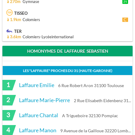
à 270m
Gymnase
TISSEO
à 1.9km
Colomiers
TER
à 3.6km
Colomiers-Lycéeinternational
HOMONYMES DE LAFFAURE SEBASTIEN
LES "
LAFFAURE
" PROCHES DU
31 (HAUTE-GARONNE)
1
Laffaure Emilie
6 Rue Robert Aron 31100 Toulouse
2
Laffaure Marie-Pierre
2 Rue Elisabeth Eidenbenz 31200 Toulouse
3
Laffaure Chantal
A Trigueboire 32130 Pompiac
4
Laffaure Manon
9 Avenue de la Gailloue 32220 Lombez