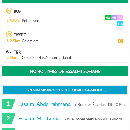
BUS
à 430m
Petit Train
TISSEO
à 2.9km
Colomiers
TER
à 4km
Colomiers-Lycéeinternational
HOMONYMES DE ESSALMI SOFIANE
LES "
ESSALMI
" PROCHES DU
31 (HAUTE-GARONNE)
1
Essalmi Abderrahmane
9 Rue des Érables 31830 Plaisance-du-Touch
2
Essalmi Mustapha
5 Rue Robespierre 69700 Givors