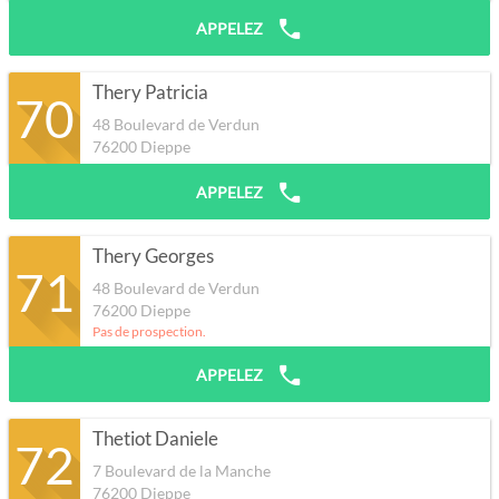
APPELEZ
Thery Patricia
70
48 Boulevard de Verdun
76200
Dieppe
APPELEZ
Thery Georges
71
48 Boulevard de Verdun
76200
Dieppe
Pas de prospection.
APPELEZ
Thetiot Daniele
72
7 Boulevard de la Manche
76200
Dieppe