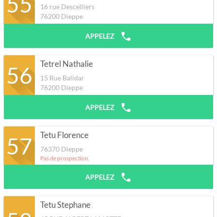
55
16 rue Descelliers
76200
Dieppe
APPELEZ
Tetrel Nathalie
56
15 Rue Balidar
76200
Dieppe
APPELEZ
Tetu Florence
57
76370
Dieppe
Pas de prospection.
APPELEZ
Tetu Stephane