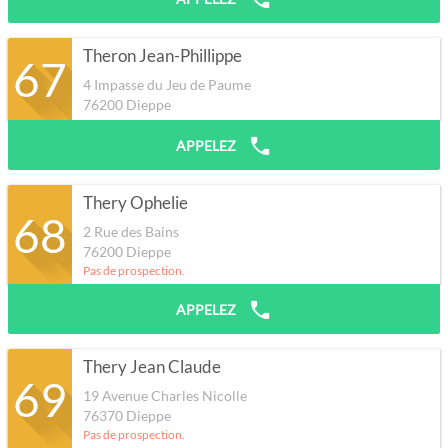
Theron Jean-Phillippe
67
4 Impasse du Jeu de Paume
76200
Dieppe
APPELEZ
Thery Ophelie
68
2 Rue des Bains
76200
Dieppe
Pas de prospection.
APPELEZ
Thery Jean Claude
69
19 Avenue Charles Nicolle
76370
Dieppe
Pas de prospection.