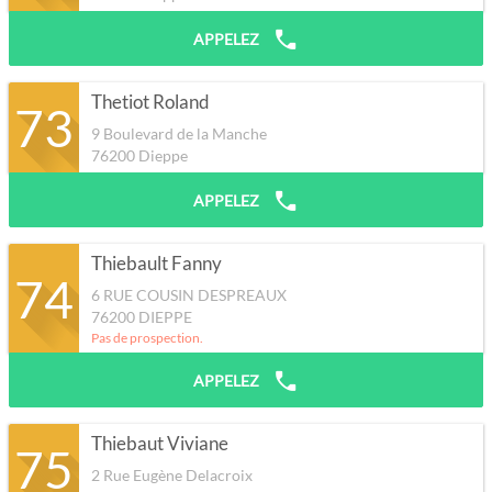
APPELEZ
Thetiot Roland
73
9 Boulevard de la Manche
76200
Dieppe
APPELEZ
Thiebault Fanny
74
6 RUE COUSIN DESPREAUX
76200
DIEPPE
Pas de prospection.
APPELEZ
Thiebaut Viviane
75
2 Rue Eugène Delacroix