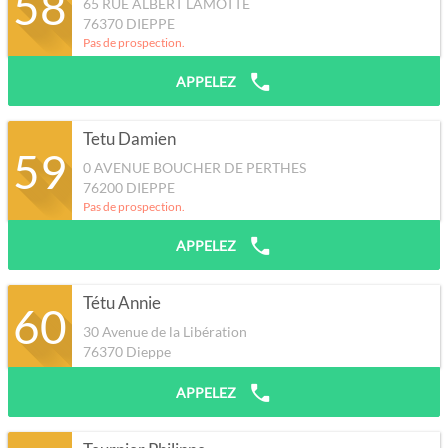
58
65 RUE ALBERT LAMOTTE
76370
DIEPPE
Pas de prospection.
APPELEZ
Tetu Damien
59
0 AVENUE BOUCHER DE PERTHES
76200
DIEPPE
Pas de prospection.
APPELEZ
Tétu Annie
60
30 Avenue de la Libération
76370
Dieppe
APPELEZ