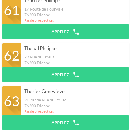
Teurnier Philippe
61
17 Route de Pourville
76200
Dieppe
Pas de prospection.
APPELEZ
Thekal Philippe
62
29 Rue du Boeuf
76200
Dieppe
APPELEZ
Theriez Genevieve
63
9 Grande Rue du Pollet
76200
Dieppe
Pas de prospection.
APPELEZ