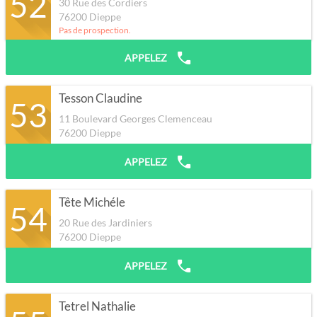
52
30 Rue des Cordiers
76200
Dieppe
Pas de prospection.
APPELEZ
Tesson Claudine
53
11 Boulevard Georges Clemenceau
76200
Dieppe
APPELEZ
Tête Michéle
54
20 Rue des Jardiniers
76200
Dieppe
APPELEZ
Tetrel Nathalie