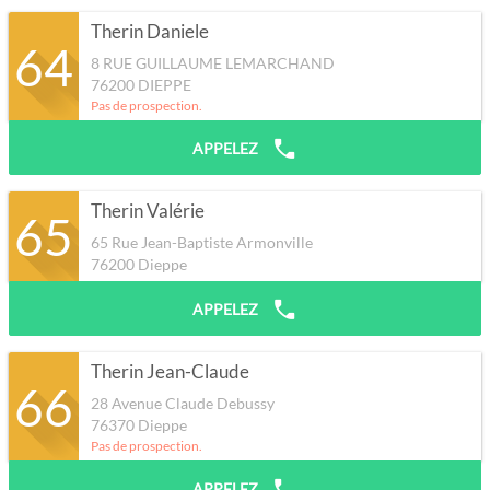
Therin Daniele
64
8 RUE GUILLAUME LEMARCHAND
76200
DIEPPE
Pas de prospection.
APPELEZ
Therin Valérie
65
65 Rue Jean-Baptiste Armonville
76200
Dieppe
APPELEZ
Therin Jean-Claude
66
28 Avenue Claude Debussy
76370
Dieppe
Pas de prospection.
APPELEZ