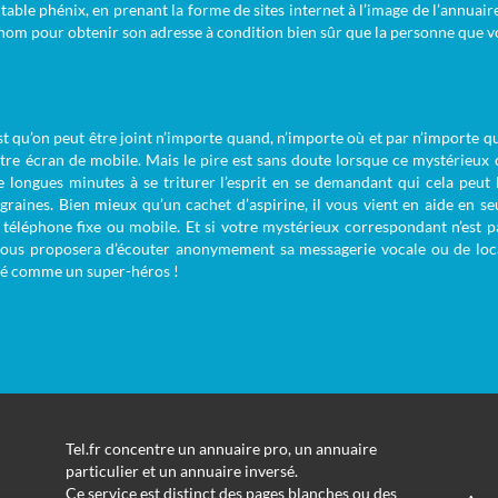
itable phénix, en prenant la forme de sites internet à l’image de l’annuaire 
 un nom pour obtenir son adresse à condition bien sûr que la personne que v
t qu’on peut être joint n’importe quand, n’importe où et par n’importe qui
tre écran de mobile. Mais le pire est sans doute lorsque ce mystérieu
 longues minutes à se triturer l’esprit en se demandant qui cela peut b
igraines. Bien mieux qu’un cachet d’aspirine, il vous vient en aide en 
téléphone fixe ou mobile. Et si votre mystérieux correspondant n’est pas
 vous proposera d’écouter anonymement sa messagerie vocale ou de loca
éré comme un super-héros !
Tel.fr concentre un annuaire pro, un annuaire
particulier et un annuaire inversé.
Ce service est distinct des pages blanches ou des