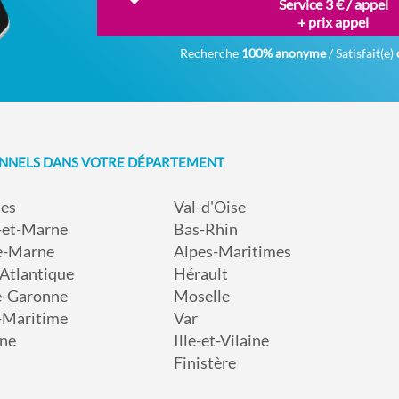
Service 3 € / appel
+ prix appel
Recherche
100% anonyme
/ Satisfait(e)
ONNELS DANS VOTRE DÉPARTEMENT
nes
Val-d'Oise
-et-Marne
Bas-Rhin
e-Marne
Alpes-Maritimes
-Atlantique
Hérault
e-Garonne
Moselle
-Maritime
Var
ne
Ille-et-Vilaine
Finistère