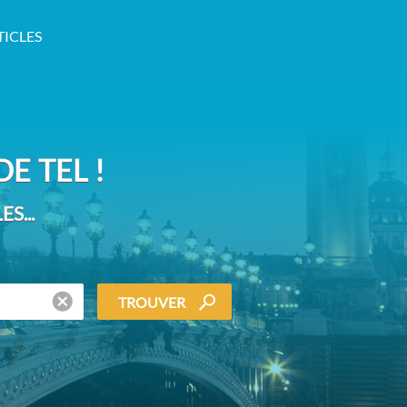
TICLES
E TEL !
S...
TROUVER