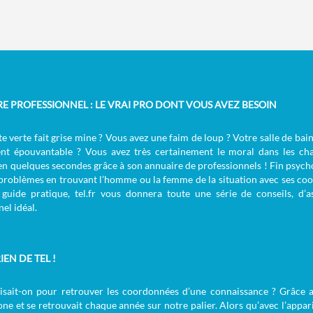
RE PROFESSIONNEL : LE VRAI PRO DONT VOUS AVEZ BESOIN
e verte fait grise mine ? Vous avez une faim de loup ? Votre salle de bai
nt épouvantable ? Vous avez très certainement le moral dans les cha
en quelques secondes grâce à son annuaire de professionnels ! Fin psychol
 problèmes en trouvant l’homme ou la femme de la situation avec ses coo
guide pratique, tel.fr vous donnera toute une série de conseils, d’
el idéal.
IEN DE TEL !
aisait-on pour retrouver les coordonnées d’une connaissance ? Grâce a
ne et se retrouvait chaque année sur notre palier. Alors qu’avec l’appari