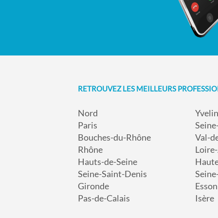
RETROUVEZ LES MEILLEURS PROFESSI
Nord
Yveli
Paris
Seine
Bouches-du-Rhône
Val-d
Rhône
Loire
Hauts-de-Seine
Haut
Seine-Saint-Denis
Seine
Gironde
Esson
Pas-de-Calais
Isère