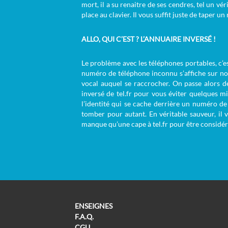
mort, il a su renaitre de ses cendres, tel un vér
place au clavier. Il vous suffit juste de taper
ALLO, QUI C’EST ? L’ANNUAIRE INVERSÉ !
Le problème avec les téléphones portables, c’es
numéro de téléphone inconnu s’affiche sur no
vocal auquel se raccrocher. On passe alors de
inversé de tel.fr pour vous éviter quelques m
l’identité qui se cache derrière un numéro de 
tomber pour autant. En véritable sauveur, il
manque qu’une cape à tel.fr pour être consid
ENSEIGNES
F.A.Q.
CGU