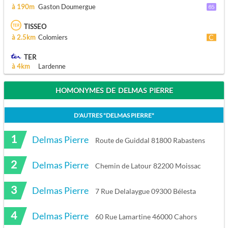
à 190m
Gaston Doumergue
TISSEO
à 2.5km
Colomiers
TER
à 4km
Lardenne
HOMONYMES DE DELMAS PIERRE
D'AUTRES "
DELMAS PIERRE
"
1
Delmas Pierre
Route de Guiddal 81800 Rabastens
2
Delmas Pierre
Chemin de Latour 82200 Moissac
3
Delmas Pierre
7 Rue Delalaygue 09300 Bélesta
4
Delmas Pierre
60 Rue Lamartine 46000 Cahors